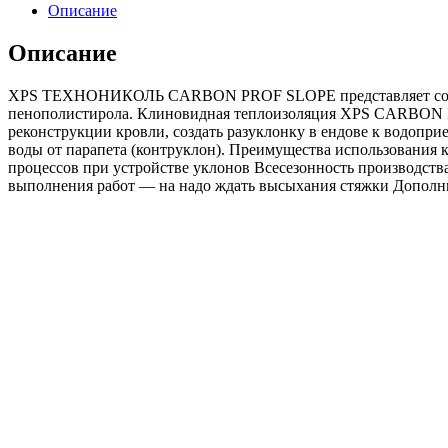
XPS
Описание
ТЕХНОНИКОЛЬ
CARBON
Описание
PROF
SLOPE-
XPS ТЕХНОНИКОЛЬ CARBON PROF SLOPE представляет собой наб
2,1%
пенополистирола. Клиновидная теплоизоляция XPS CARBON PR
600x1200x10/35
реконструкции кровли, создать разуклонку в ендове к водопр
Элемент
воды от парапета (контруклон). Преимущества использования
А
процессов при устройстве уклонов Всесезонность производства
18
выполнения работ — на надо ждать высыхания стяжки Дополни
плит
(12,96м2/0,291м3)