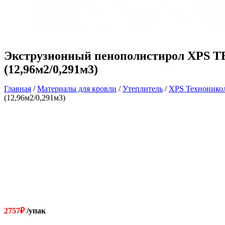
Экструзионный пенополистирол XPS 
(12,96м2/0,291м3)
Главная
/
Материалы для кровли
/
Утеплитель
/
XPS Технонико
(12,96м2/0,291м3)
2757
₽
/упак