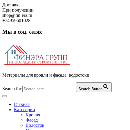
Skip
Доставка
to
При получении
content
shop@fin-era.ru
+74959601028
Мы в соц. сетях
Facebook
Twitter
Google
Instagram
Материалы для кровли и фасада, водостоки
Search for:
Search Button
Open
Button
Главная
Категории
Кровля
Фасад
Водосток