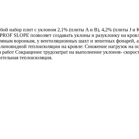
ор плит с уклоном 2,1% (плиты A и В), 4,2% (плиты J и K), 
OF SLOPE позволяет создавать уклоны и разуклонку на кровл
иемным воронкам, у вентиляционных шахт и зенитных фонарей, 
 клиновидной теплоизоляции на кровле: Снижение нагрузок на 
 работ Сокращение трудозатрат на выполнение уклонов- скорост
тельная теплоизоляция.