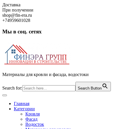
Skip
Доставка
to
При получении
content
shop@fin-era.ru
+74959601028
Мы в соц. сетях
Facebook
Twitter
Google
Instagram
Материалы для кровли и фасада, водостоки
Search for:
Search Button
Open
Button
Главная
Категории
Кровля
Фасад
Водосток