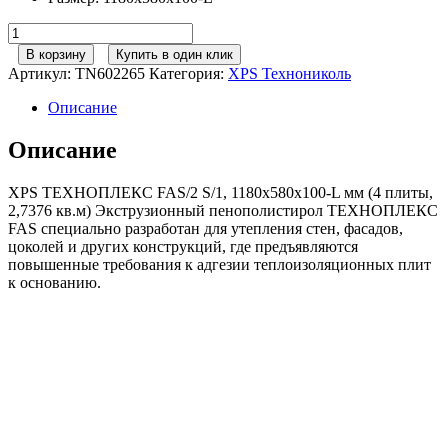
Количество
товара
В корзину
Купить в один клик
Экструзионный
Артикул:
TN602265
Категория:
XPS Технониколь
пенополистирол
XPS
Описание
ТЕХНОНИКОЛЬ
ТЕХНОПЛЕКС
Описание
FAS/2
S/1
XPS ТЕХНОПЛЕКС FAS/2 S/1, 1180х580х100-L мм (4 плиты,
100мм
2,7376 кв.м) Экструзионный пенополистирол ТЕХНОПЛЕКС
(580х1180)
FAS специально разработан для утепления стен, фасадов,
4
цоколей и других конструкций, где предъявляются
плиты
повышенные требования к адгезии теплоизоляционных плит
(2,74м2/0,274м3)
к основанию.