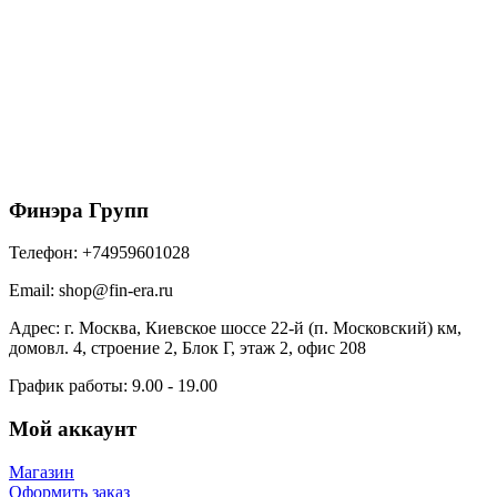
Модульный элемент стяжки для несъемной
опалубки (BF) (50шт/упак)
90.20
₽
/шт
В корзину
Финэра Групп
Телефон:
+74959601028
Email:
shop@fin-era.ru
Адрес:
г. Москва, Киевское шоссе 22-й (п. Московский) км,
домовл. 4, строение 2, Блок Г, этаж 2, офис 208
График работы:
9.00 - 19.00
Мой аккаунт
Магазин
Оформить заказ