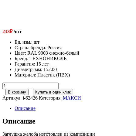
233
₽
/шт
Ед. изм.
:
шт
Страна бренда
:
Россия
Цвет
:
RAL 9003 снежно-белый
Бренд
:
ТЕХНОНИКОЛЬ
Гарантия
:
15 лет
Диаметр, мм
:
152.00
Материал
:
Пластик (ПВХ)
Количество
товара
В корзину
Купить в один клик
152/100
Артикул:
i-62426
Категория:
МАКСИ
ТН
МАКСИ
Описание
Заглушка
желоба
Описание
RAL
9003
Заглушка желоба изготовлен из композиции
снежно-