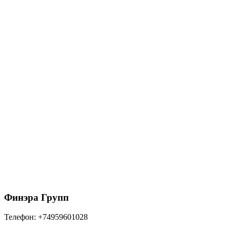
564
₽
/шт
В корзину
152/100 ТН МАКСИ Крюк желоба металлический
RAL 9005 антрацит
270
₽
/шт
В корзину
Финэра Групп
Телефон:
+74959601028