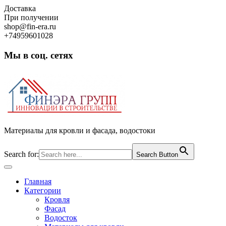
Skip
Доставка
to
При получении
content
shop@fin-era.ru
+74959601028
Мы в соц. сетях
Facebook
Twitter
Google
Instagram
Материалы для кровли и фасада, водостоки
Search for:
Search Button
Open
Button
Главная
Категории
Кровля
Фасад
Водосток