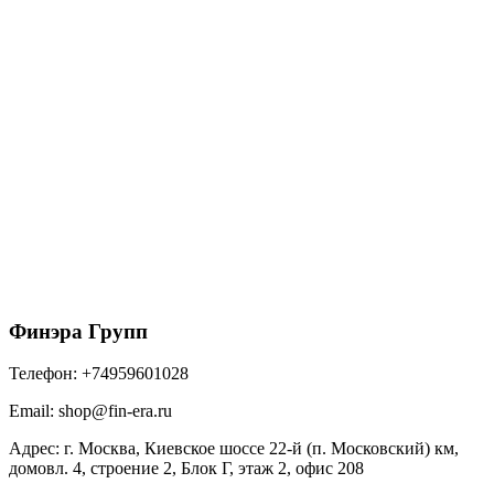
152/100 ТН МАКСИ Заглушка желоба RAL 9005
антрацит
233
₽
/шт
В корзину
Финэра Групп
Телефон:
+74959601028
Email:
shop@fin-era.ru
Адрес:
г. Москва, Киевское шоссе 22-й (п. Московский) км,
домовл. 4, строение 2, Блок Г, этаж 2, офис 208