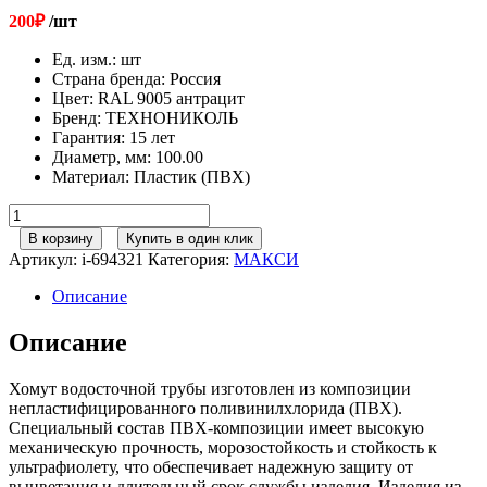
200
₽
/шт
Ед. изм.
:
шт
Страна бренда
:
Россия
Цвет
:
RAL 9005 антрацит
Бренд
:
ТЕХНОНИКОЛЬ
Гарантия
:
15 лет
Диаметр, мм
:
100.00
Материал
:
Пластик (ПВХ)
Количество
товара
В корзину
Купить в один клик
152/100
Артикул:
i-694321
Категория:
МАКСИ
ТН
МАКСИ
Описание
Хомут
трубы
Описание
RAL
9005
Хомут водосточной трубы изготовлен из композиции
антрацит
непластифицированного поливинилхлорида (ПВХ).
Специальный состав ПВХ-композиции имеет высокую
механическую прочность, морозостойкость и стойкость к
ультрафиолету, что обеспечивает надежную защиту от
выцветания и длительный срок службы изделия. Изделия из