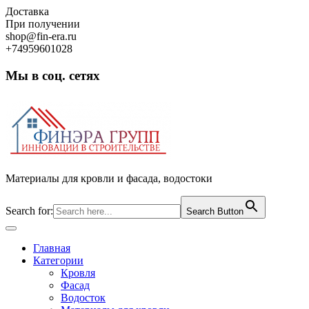
Skip
Доставка
to
При получении
content
shop@fin-era.ru
+74959601028
Мы в соц. сетях
Facebook
Twitter
Google
Instagram
Материалы для кровли и фасада, водостоки
Search for:
Search Button
Open
Button
Главная
Категории
Кровля
Фасад
Водосток