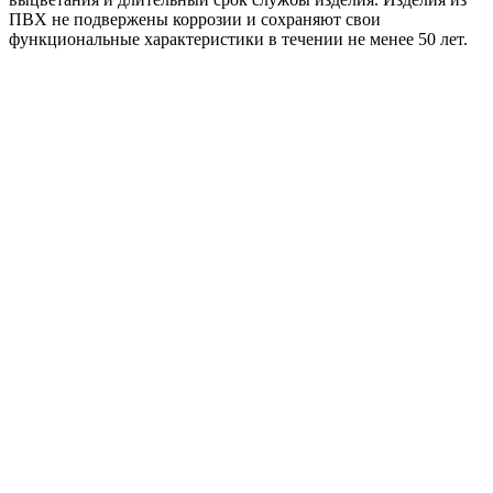
ПВХ не подвержены коррозии и сохраняют свои
функциональные характеристики в течении не менее 50 лет.
152/100 ТН МАКСИ Колено трубы 67гр RAL 9005
антрацит
353
₽
/шт
В корзину