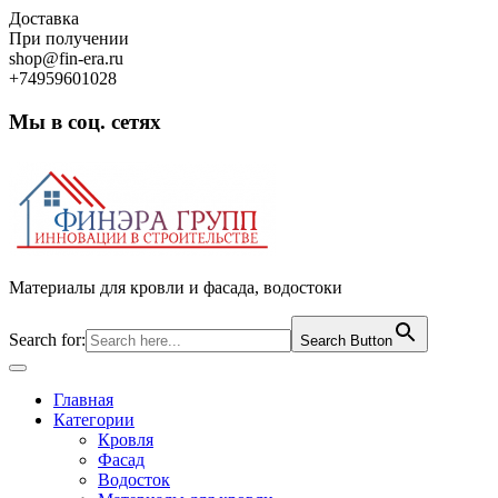
Skip
Доставка
to
При получении
content
shop@fin-era.ru
+74959601028
Мы в соц. сетях
Facebook
Twitter
Google
Instagram
Материалы для кровли и фасада, водостоки
Search for:
Search Button
Open
Button
Главная
Категории
Кровля
Фасад
Водосток