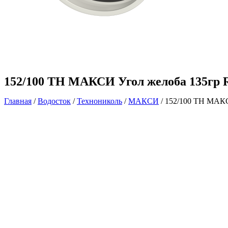
152/100 ТН МАКСИ Угол желоба 135гр 
Главная
/
Водосток
/
Технониколь
/
МАКСИ
/ 152/100 ТН МАКС