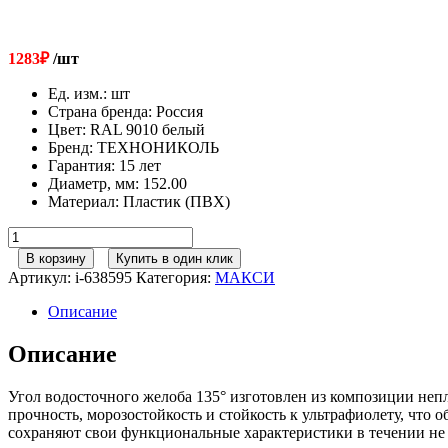
1283
₽
/шт
Ед. изм.
:
шт
Страна бренда
:
Россия
Цвет
:
RAL 9010 белый
Бренд
:
ТЕХНОНИКОЛЬ
Гарантия
:
15 лет
Диаметр, мм
:
152.00
Материал
:
Пластик (ПВХ)
Количество
товара
В корзину
Купить в один клик
152/100
Артикул:
i-638595
Категория:
МАКСИ
ТН
МАКСИ
Описание
Угол
желоба
Описание
135гр
RAL
Угол водосточного желоба 135° изготовлен из композиции н
9010
прочность, морозостойкость и стойкость к ультрафиолету, чт
белый
сохраняют свои функциональные характеристики в течении не 