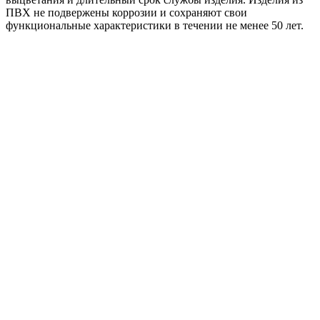
ПВХ не подвержены коррозии и сохраняют свои
функциональные характеристики в течении не менее 50 лет.
152/100 ТН МАКСИ Колено трубы 67гр RAL 9005
антрацит
353
₽
/шт
В корзину