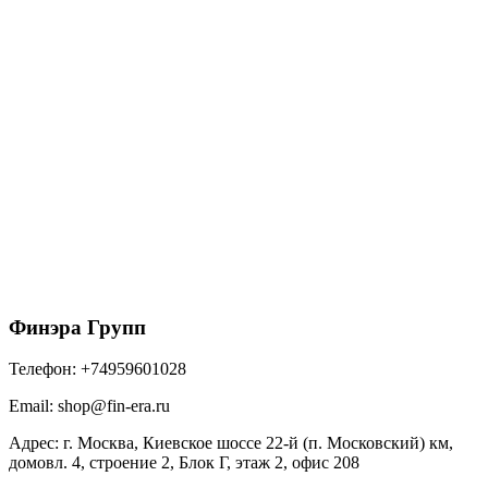
152/100 ТН МАКСИ Соединитель желоба RAL
9005 антрацит
421
₽
/шт
В корзину
Финэра Групп
Телефон:
+74959601028
Email:
shop@fin-era.ru
Адрес:
г. Москва, Киевское шоссе 22-й (п. Московский) км,
домовл. 4, строение 2, Блок Г, этаж 2, офис 208