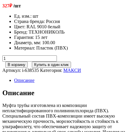
327
₽
/шт
Ед. изм.
:
шт
Страна бренда
:
Россия
Цвет
:
RAL 9010 белый
Бренд
:
ТЕХНОНИКОЛЬ
Гарантия
:
15 лет
Диаметр, мм
:
100.00
Материал
:
Пластик (ПВХ)
Количество
товара
В корзину
Купить в один клик
152/100
Артикул:
i-638535
Категория:
МАКСИ
ТН
МАКСИ
Описание
Муфта
трубы
Описание
RAL
9010
Муфта трубы изготовлена из композиции
белый
непластифицированного поливинилхлорида (ПВХ).
Специальный состав ПВХ-композиции имеет высокую
механическую прочность, морозостойкость и стойкость к
ультрафиолету, что обеспечивает надежную защиту от
выцветания и длительный срок службы изделия. Изделия из