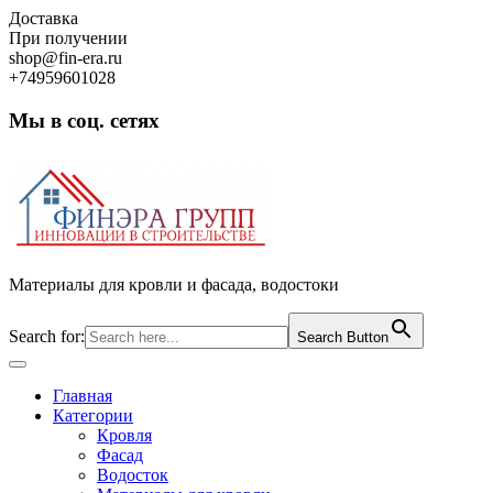
Skip
Доставка
to
При получении
content
shop@fin-era.ru
+74959601028
Мы в соц. сетях
Facebook
Twitter
Google
Instagram
Материалы для кровли и фасада, водостоки
Search for:
Search Button
Open
Button
Главная
Категории
Кровля
Фасад
Водосток