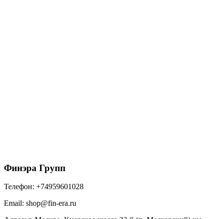
Угол желоба внутренний GL PU 90 гр 150 мм RR
32 темно-коричневый
1475
₽
/шт
В корзину
Финэра Групп
Телефон:
+74959601028
Email:
shop@fin-era.ru