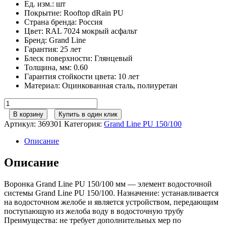
Ед. изм.
:
шт
Покрытие
:
Rooftop dRain PU
Страна бренда
:
Россия
Цвет
:
RAL 7024 мокрый асфальт
Бренд
:
Grand Line
Гарантия
:
25 лет
Блеск поверхности
:
Глянцевый
Толщина, мм
:
0.60
Гарантия стойкости цвета
:
10 лет
Материал
:
Оцинкованная сталь, полиуретан
Количество
товара
В корзину
Купить в один клик
Воронка
Артикул:
369301
Категория:
Grand Line РU 150/100
GL
PU
Описание
150/100
мм
Описание
RAL
7024
Воронка Grand Line PU 150/100 мм — элемент водосточной
мокрый
системы Grand Line PU 150/100. Назначение: устанавливается
асфальт
на водосточном желобе и является устройством, передающим
поступающую из желоба воду в водосточную трубу
Преимущества: не требует дополнительных мер по