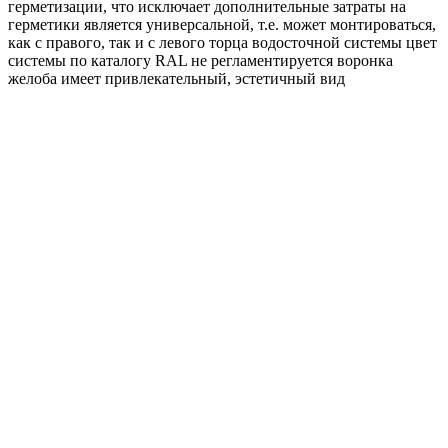
герметизации, что исключает дополнительные затраты на
герметики является универсальной, т.е. может монтироваться,
как с правого, так и с левого торца водосточной системы цвет
системы по каталогу RAL не регламентируется воронка
желоба имеет привлекательный, эстетичный вид
Угол желоба внешний GL PU 90 гр 150 мм RAL
9003 сигнальный белый