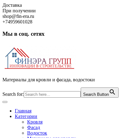
Skip
Доставка
to
При получении
content
shop@fin-era.ru
+74959601028
Мы в соц. сетях
Facebook
Twitter
Google
Instagram
Материалы для кровли и фасада, водостоки
Search for:
Search Button
Open
Button
Главная
Категории
Кровля
Фасад
Водосток