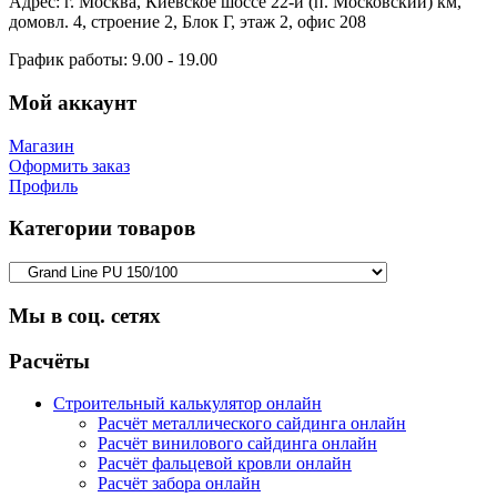
Адрес:
г. Москва, Киевское шоссе 22-й (п. Московский) км,
домовл. 4, строение 2, Блок Г, этаж 2, офис 208
График работы:
9.00 - 19.00
Мой аккаунт
Магазин
Оформить заказ
Профиль
Категории товаров
Мы в соц. сетях
Facebook
Twitter
Google
Instagram
Расчёты
Строительный калькулятор онлайн
Расчёт металлического сайдинга онлайн
Расчёт винилового сайдинга онлайн
Расчёт фальцевой кровли онлайн
Расчёт забора онлайн