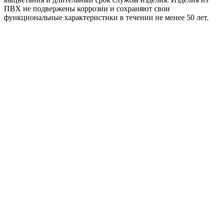
ПВХ не подвержены коррозии и сохраняют свои
функциональные характеристики в течении не менее 50 лет.
152/100 ТН МАКСИ Колено трубы 67гр RAL 9005
антрацит
353
₽
/шт
В корзину