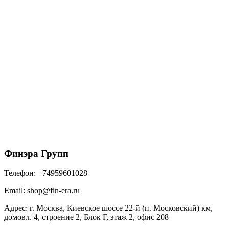
152/100 ТН МАКСИ Крюк желоба металлический
RAL 9005 антрацит
270
₽
/шт
В корзину
Финэра Групп
Телефон:
+74959601028
Email:
shop@fin-era.ru
Адрес:
г. Москва, Киевское шоссе 22-й (п. Московский) км,
домовл. 4, строение 2, Блок Г, этаж 2, офис 208