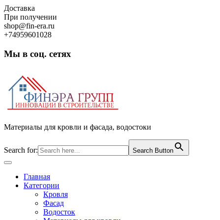
Skip
Доставка
to
При получении
content
shop@fin-era.ru
+74959601028
Мы в соц. сетях
Facebook
Twitter
Google
Instagram
Материалы для кровли и фасада, водостоки
Search for:
Search Button
Open
Button
Главная
Категории
Кровля
Фасад
Водосток