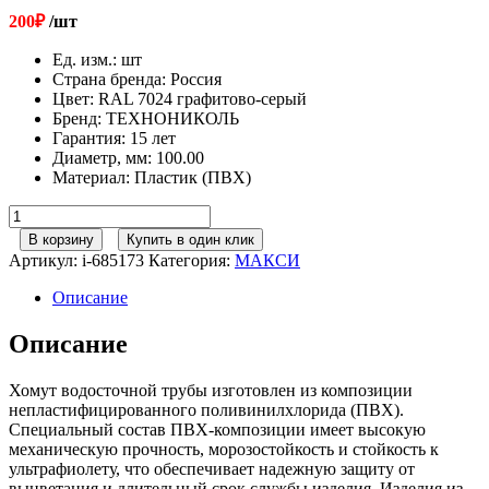
200
₽
/шт
Ед. изм.
:
шт
Страна бренда
:
Россия
Цвет
:
RAL 7024 графитово-серый
Бренд
:
ТЕХНОНИКОЛЬ
Гарантия
:
15 лет
Диаметр, мм
:
100.00
Материал
:
Пластик (ПВХ)
Количество
товара
В корзину
Купить в один клик
152/100
Артикул:
i-685173
Категория:
МАКСИ
ТН
МАКСИ
Описание
Хомут
трубы
Описание
RAL
7024
Хомут водосточной трубы изготовлен из композиции
графитово-
непластифицированного поливинилхлорида (ПВХ).
серый
Специальный состав ПВХ-композиции имеет высокую
механическую прочность, морозостойкость и стойкость к
ультрафиолету, что обеспечивает надежную защиту от
выцветания и длительный срок службы изделия. Изделия из