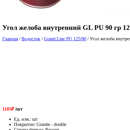
Угол желоба внутренний GL PU 90 гр 1
Главная
/
Водосток
/
Grand Line РU 125/90
/ Угол желоба внутр
1185
₽
/шт
Ед. изм.
:
шт
Покрытие
:
Granite - double
Страна бренда
:
Россия