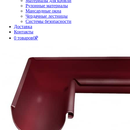
Материалы для кровли
Рулонные материалы
Мансардные окна
Чердачные лестницы
Системы безопасности
Доставка
Контакты
0 товаров
0₽
Close
Button