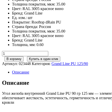
Толщина покрытия, мкм
:
35.00
Цвет
:
RAL 3005 красное вино
Бренд
:
Grand Line
Ед. изм.
:
шт
Покрытие
:
Rooftop dRain PU
Страна бренда
:
Россия
Толщина покрытия, мкм
:
35.00
Цвет
:
RAL 3005 красное вино
Бренд
:
Grand Line
Толщина, мм
:
0.60
Количество
товара
В корзину
Купить в один клик
Угол
Артикул:
023448
Категория:
Grand Line РU 125/90
желоба
внутренний
Описание
GL
PU
Описание
90
гр
Угол желоба внутренний Grand Line PU 90 гр 125 мм — элемен
125
обеспечивает жесткость, эстетичность, герметичность и отли
мм
кровли
RAL
3005
красное