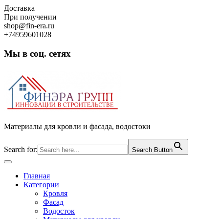
Skip
Доставка
to
При получении
content
shop@fin-era.ru
+74959601028
Мы в соц. сетях
Facebook
Twitter
Google
Instagram
Материалы для кровли и фасада, водостоки
Search for:
Search Button
Open
Button
Главная
Категории
Кровля
Фасад
Водосток