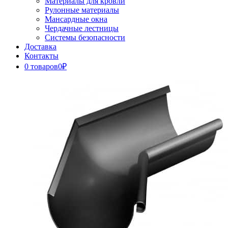
Материалы для кровли
Рулонные материалы
Мансардные окна
Чердачные лестницы
Системы безопасности
Доставка
Контакты
0 товаров
0₽
Close
Button