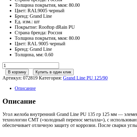
Толщина покрытия, мкм
:
80.00
Цвет
:
RAL9005 черный
Бренд
:
Grand Line
Ед. изм.
:
шт
Покрытие
:
Rooftop dRain PU
Страна бренда
:
Россия
Толщина покрытия, мкм
:
80.00
Цвет
:
RAL 9005 черный
Бренд
:
Grand Line
Толщина, мм
:
0.60
Количество
товара
В корзину
Купить в один клик
Угол
Артикул:
072819
Категория:
Grand Line РU 125/90
желоба
внутренний
Описание
GL
PU
Описание
135
гр
Угол желоба внутренний Grand Line PU 135 гр 125 мм — элеме
125
технологии CMT («холодный перенос металла»), с использован
мм
обеспечивает отличную защиту от коррозии. После сварки уг
RAL
9005
черный