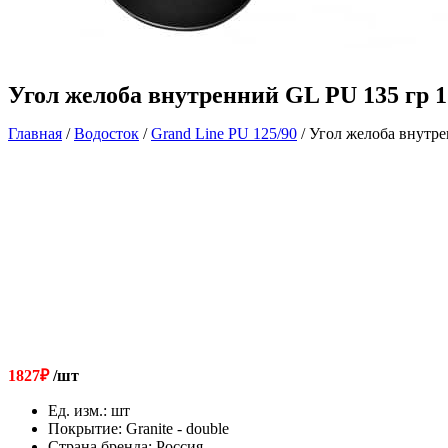
Угол желоба внутренний GL PU 135 гр 
Главная
/
Водосток
/
Grand Line РU 125/90
/ Угол желоба внутр
1827
₽
/шт
Ед. изм.
:
шт
Покрытие
:
Granite - double
Страна бренда
:
Россия