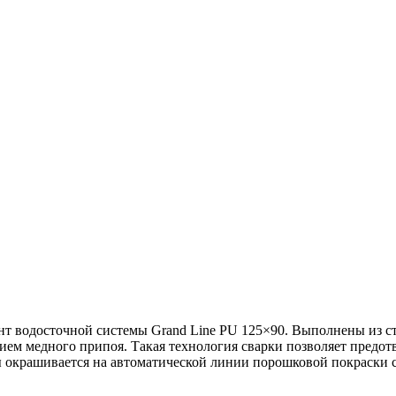
нт водосточной системы Grand Line PU 125×90. Выполнены из ст
ием медного припоя. Такая технология сварки позволяет предот
лы окрашивается на автоматической линии порошковой покраски