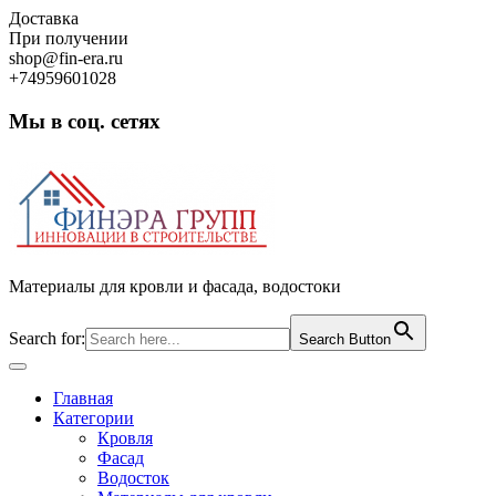
Skip
Доставка
to
При получении
content
shop@fin-era.ru
+74959601028
Мы в соц. сетях
Facebook
Twitter
Google
Instagram
Материалы для кровли и фасада, водостоки
Search for:
Search Button
Open
Button
Главная
Категории
Кровля
Фасад
Водосток