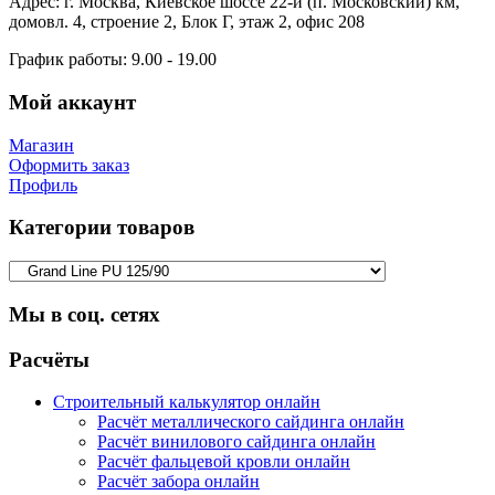
Адрес:
г. Москва, Киевское шоссе 22-й (п. Московский) км,
домовл. 4, строение 2, Блок Г, этаж 2, офис 208
График работы:
9.00 - 19.00
Мой аккаунт
Магазин
Оформить заказ
Профиль
Категории товаров
Мы в соц. сетях
Facebook
Twitter
Google
Instagram
Расчёты
Строительный калькулятор онлайн
Расчёт металлического сайдинга онлайн
Расчёт винилового сайдинга онлайн
Расчёт фальцевой кровли онлайн
Расчёт забора онлайн