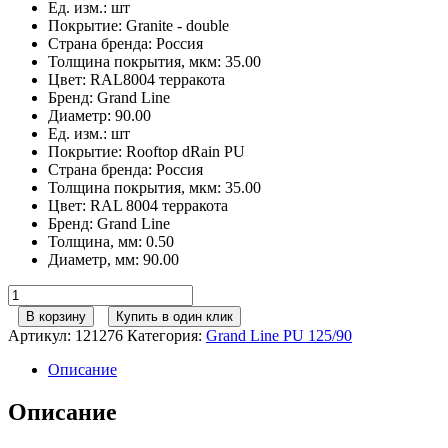
Ед. изм.
:
шт
Покрытие
:
Granite - double
Страна бренда
:
Россия
Толщина покрытия, мкм
:
35.00
Цвет
:
RAL8004 терракота
Бренд
:
Grand Line
Диаметр
:
90.00
Ед. изм.
:
шт
Покрытие
:
Rooftop dRain PU
Страна бренда
:
Россия
Толщина покрытия, мкм
:
35.00
Цвет
:
RAL 8004 терракота
Бренд
:
Grand Line
Толщина, мм
:
0.50
Диаметр, мм
:
90.00
Количество
товара
В корзину
Купить в один клик
Труба
Артикул:
121276
Категория:
Grand Line РU 125/90
круглая
GL
Описание
PU
90
Описание
мм
3