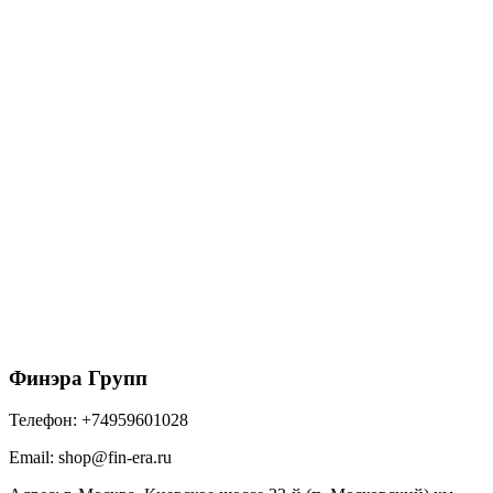
Решетка желоба защитная RAL 9003 сигнальный
белый (0,6м)
575
₽
/шт
В корзину
Финэра Групп
Телефон:
+74959601028
Email:
shop@fin-era.ru