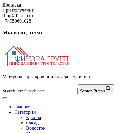
Skip
Доставка
to
При получении
content
shop@fin-era.ru
+74959601028
Мы в соц. сетях
Facebook
Twitter
Google
Instagram
Материалы для кровли и фасада, водостоки
Search for:
Search Button
Open
Button
Главная
Категории
Кровля
Фасад
Водосток