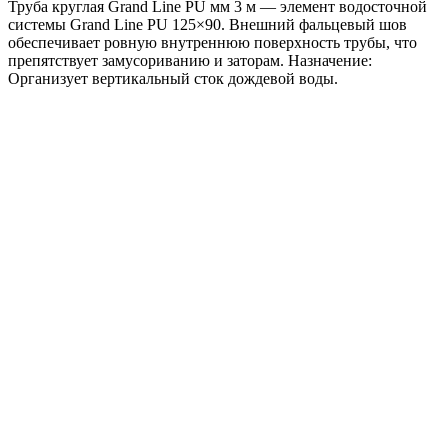
Труба круглая Grand Line PU мм 3 м — элемент водосточной
м
системы Grand Line PU 125×90. Внешний фальцевый шов
RAL
обеспечивает ровную внутреннюю поверхность трубы, что
8004
препятствует замусориванию и заторам. Назначение:
терракота
Организует вертикальный сток дождевой воды.
Ограничитель перелива угловой GL PU 125/90
RAL 7024 мокрый асфальт