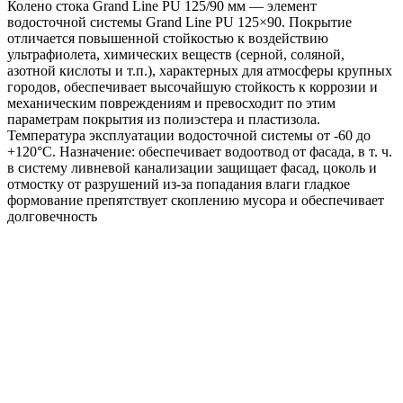
Колено стока Grand Line PU 125/90 мм — элемент
3005
водосточной системы Grand Line PU 125×90. Покрытие
красное
отличается повышенной стойкостью к воздействию
вино
ультрафиолета, химических веществ (серной, соляной,
азотной кислоты и т.п.), характерных для атмосферы крупных
городов, обеспечивает высочайшую стойкость к коррозии и
механическим повреждениям и превосходит по этим
параметрам покрытия из полиэстера и пластизола.
Температура эксплуатации водосточной системы от -60 до
+120°C. Назначение: обеспечивает водоотвод от фасада, в т. ч.
в систему ливневой канализации защищает фасад, цоколь и
отмостку от разрушений из-за попадания влаги гладкое
формование препятствует скоплению мусора и обеспечивает
долговечность