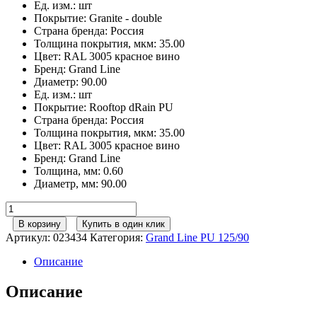
Ед. изм.
:
шт
Покрытие
:
Granite - double
Страна бренда
:
Россия
Толщина покрытия, мкм
:
35.00
Цвет
:
RAL 3005 красное вино
Бренд
:
Grand Line
Диаметр
:
90.00
Ед. изм.
:
шт
Покрытие
:
Rooftop dRain PU
Страна бренда
:
Россия
Толщина покрытия, мкм
:
35.00
Цвет
:
RAL 3005 красное вино
Бренд
:
Grand Line
Толщина, мм
:
0.60
Диаметр, мм
:
90.00
Количество
товара
В корзину
Купить в один клик
Колено
Артикул:
023434
Категория:
Grand Line РU 125/90
стока
GL
Описание
PU
90
Описание
мм
RAL