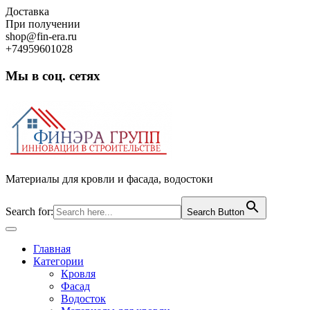
Skip
Доставка
to
При получении
content
shop@fin-era.ru
+74959601028
Мы в соц. сетях
Facebook
Twitter
Google
Instagram
Материалы для кровли и фасада, водостоки
Search for:
Search Button
Open
Button
Главная
Категории
Кровля
Фасад
Водосток