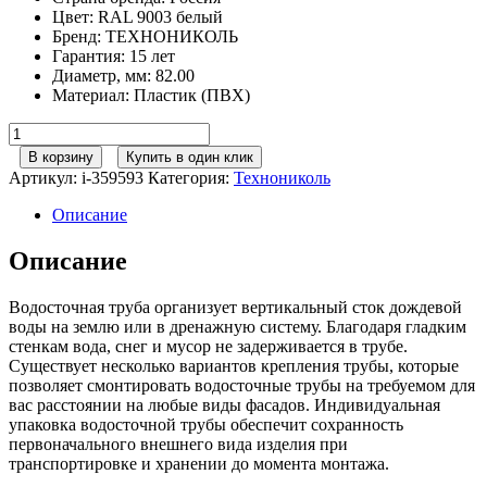
Цвет
:
RAL 9003 белый
Бренд
:
ТЕХНОНИКОЛЬ
Гарантия
:
15 лет
Диаметр, мм
:
82.00
Материал
:
Пластик (ПВХ)
Количество
товара
В корзину
Купить в один клик
125/82
Артикул:
i-359593
Категория:
Технониколь
ТН
Труба
Описание
водосточная
3м
Описание
RAL
9003
Водосточная труба организует вертикальный сток дождевой
белый
воды на землю или в дренажную систему. Благодаря гладким
стенкам вода, снег и мусор не задерживается в трубе.
Существует несколько вариантов крепления трубы, которые
позволяет смонтировать водосточные трубы на требуемом для
вас расстоянии на любые виды фасадов. Индивидуальная
упаковка водосточной трубы обеспечит сохранность
первоначального внешнего вида изделия при
транспортировке и хранении до момента монтажа.