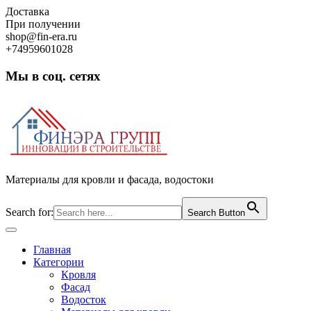
Skip
Доставка
to
При получении
content
shop@fin-era.ru
+74959601028
Мы в соц. сетях
Facebook
Twitter
Google
Instagram
Материалы для кровли и фасада, водостоки
Search for:
Search Button
Open
Button
Главная
Категории
Кровля
Фасад
Водосток