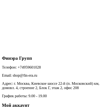
152/100 ТН МАКСИ Соединитель желоба RAL
9005 антрацит
421
₽
/шт
В корзину
Финэра Групп
Телефон:
+74959601028
Email:
shop@fin-era.ru
Адрес:
г. Москва, Киевское шоссе 22-й (п. Московский) км,
домовл. 4, строение 2, Блок Г, этаж 2, офис 208
График работы:
9.00 - 19.00
Мой аккаунт