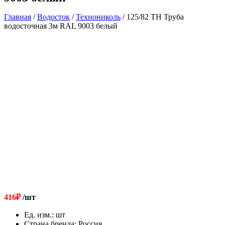
Главная
/
Водосток
/
Технониколь
/ 125/82 ТН Труба
водосточная 3м RAL 9003 белый
416
₽
/шт
Ед. изм.
:
шт
Страна бренда
:
Россия