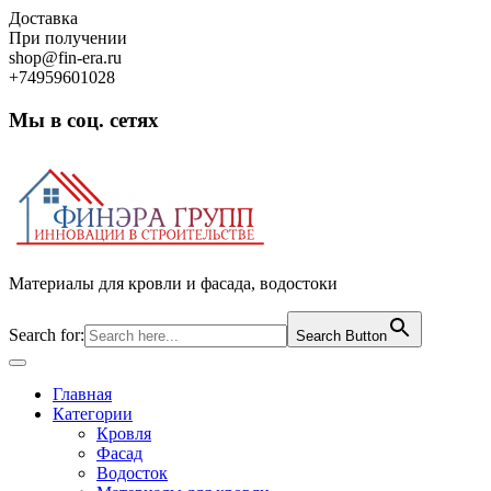
Skip
Доставка
to
При получении
content
shop@fin-era.ru
+74959601028
Мы в соц. сетях
Facebook
Twitter
Google
Instagram
Материалы для кровли и фасада, водостоки
Search for:
Search Button
Open
Button
Главная
Категории
Кровля
Фасад
Водосток