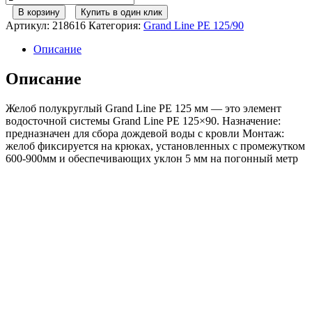
товара
В корзину
Купить в один клик
Желоб
Артикул:
218616
Категория:
Grand Line РЕ 125/90
полукруглый
GL
Описание
PE
125
Описание
мм
2
Желоб полукруглый Grand Line PE 125 мм — это элемент
м
водосточной системы Grand Line PE 125×90. Назначение:
RAL
предназначен для сбора дождевой воды с кровли Монтаж:
8017
желоб фиксируется на крюках, установленных с промежутком
шоколад
600-900мм и обеспечивающих уклон 5 мм на погонный метр