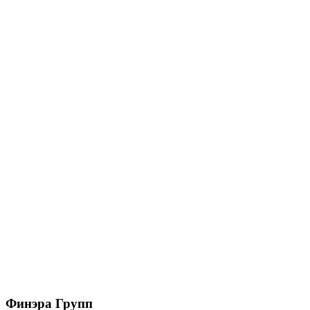
Труба круглая GL PE 90 мм 2 м RAL 3005 красное
вино
705
₽
/шт
В корзину
Труба круглая GL PE 90 мм 2 м RAL 7024 мокрый
асфальт
705
₽
/шт
В корзину
Финэра Групп