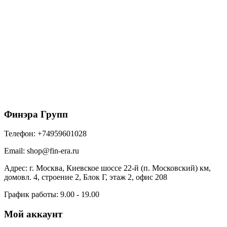
ТЕХНОНИКОЛЬ SHINGLAS многослойная
черепица, Ранчо, Платина & 4D4X21-3436RUS
(2м2)
1356
₽
/упак
В корзину
Финэра Групп
Телефон:
+74959601028
Email:
shop@fin-era.ru
Адрес:
г. Москва, Киевское шоссе 22-й (п. Московский) км,
домовл. 4, строение 2, Блок Г, этаж 2, офис 208
График работы:
9.00 - 19.00
Мой аккаунт