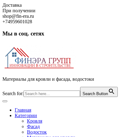
Skip
Доставка
to
При получении
content
shop@fin-era.ru
+74959601028
Мы в соц. сетях
Facebook
Twitter
Google
Instagram
Материалы для кровли и фасада, водостоки
Search for:
Search Button
Open
Button
Главная
Категории
Кровля
Фасад
Водосток