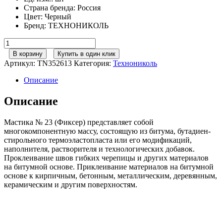
Страна бренда
:
Россия
Цвет
:
Черный
Бренд
:
ТЕХНОНИКОЛЬ
Количество
товара
В корзину
Купить в один клик
ТЕХНОНИКОЛЬ
Артикул:
TN352613
Категория:
Технониколь
Мастика
для
Описание
гибкой
черепицы
Описание
№23
(Фиксер)
Мастика № 23 (Фиксер) представляет собой
310мл
многокомпонентную массу, состоящую из битума, бутадиен-
стирольного термоэластопласта или его модификаций,
наполнителя, растворителя и технологических добавок.
Проклеивание швов гибких черепицы и других материалов
на битумной основе. Приклеивание материалов на битумной
основе к кирпичным, бетонным, металлическим, деревянным,
керамическим и другим поверхностям.