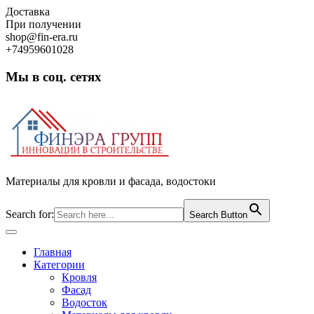
Skip
Доставка
to
При получении
content
shop@fin-era.ru
+74959601028
Мы в соц. сетях
Facebook
Twitter
Google
Instagram
Материалы для кровли и фасада, водостоки
Search for:
Search Button
Open
Button
Главная
Категории
Кровля
Фасад
Водосток