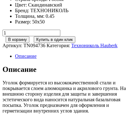
Цвет
:
Скандинавский
Бренд
:
ТЕХНОНИКОЛЬ
Толщина, мм
:
0.45
Размер
:
50x50
Количество
товара
В корзину
Купить в один клик
ТЕХНОНИКОЛЬ
Артикул:
TN094736
Категория:
Технониколь Hauberk
HAUBERK
уголок
Описание
металлический
внутренний,
Описание
скандинавский,
шт.
Уголок формируется из высококачественной стали и
покрывается слоем алюмоцинка и акрилового грунта. На
внешнюю сторону изделия для защиты и завершения
эстетического вида наносится натуральная базальтовая
посыпка. Уголок предназначен для оформления и
герметизации внутренних углов здания.