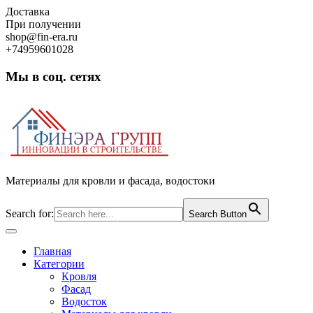
Skip
Доставка
to
При получении
content
shop@fin-era.ru
+74959601028
Мы в соц. сетях
Facebook
Twitter
Google
Instagram
Материалы для кровли и фасада, водостоки
Search for:
Search Button
Open
Button
Главная
Категории
Кровля
Фасад
Водосток