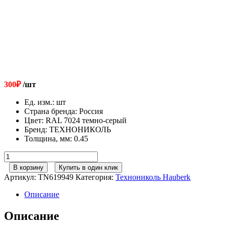
300
₽
/шт
Ед. изм.
:
шт
Страна бренда
:
Россия
Цвет
:
RAL 7024 темно-серый
Бренд
:
ТЕХНОНИКОЛЬ
Толщина, мм
:
0.45
Количество
товара
В корзину
Купить в один клик
ТЕХНОНИКОЛЬ
Артикул:
TN619949
Категория:
Технониколь Hauberk
HAUBERK
уголок
Описание
металлический
внутренний,
Описание
полиэстер,