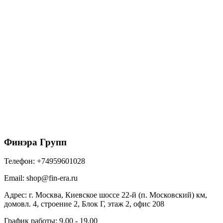
ТЕХНОНИКОЛЬ HAUBERK фасадная плитка,
Камень, Кварцит & 4E4X21-9013RUS (2,2м2)
1540
₽
/упак
В корзину
Финэра Групп
Телефон:
+74959601028
Email:
shop@fin-era.ru
Адрес:
г. Москва, Киевское шоссе 22-й (п. Московский) км,
домовл. 4, строение 2, Блок Г, этаж 2, офис 208
График работы:
9.00 - 19.00