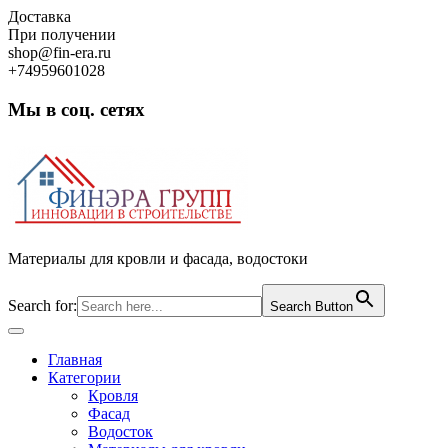
Skip
Доставка
to
При получении
content
shop@fin-era.ru
+74959601028
Мы в соц. сетях
Facebook
Twitter
Google
Instagram
Материалы для кровли и фасада, водостоки
Search for:
Search Button
Open
Button
Главная
Категории
Кровля
Фасад
Водосток