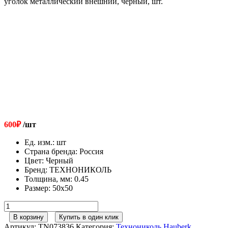
уголок металлический внешний, черный, шт.
600
₽
/шт
Ед. изм.
:
шт
Страна бренда
:
Россия
Цвет
:
Черный
Бренд
:
ТЕХНОНИКОЛЬ
Толщина, мм
:
0.45
Размер
:
50x50
Количество
товара
В корзину
Купить в один клик
ТЕХНОНИКОЛЬ
Артикул:
TN073836
Категория:
Технониколь Hauberk