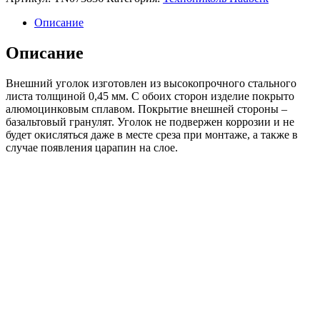
HAUBERK
уголок
Описание
металлический
внешний,
Описание
черный,
шт.
Внешний уголок изготовлен из высокопрочного стального
листа толщиной 0,45 мм. С обоих сторон изделие покрыто
алюмоцинковым сплавом. Покрытие внешней стороны –
базальтовый гранулят. Уголок не подвержен коррозии и не
будет окисляться даже в месте среза при монтаже, а также в
случае появления царапин на слое.