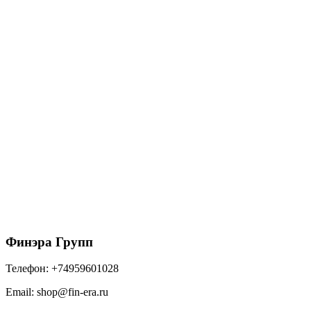
ТЕХНОНИКОЛЬ HAUBERK фасадная плитка,
Камень, Кварцит & 4E4X21-9013RUS (2,2м2)
1540
₽
/упак
В корзину
Финэра Групп
Телефон:
+74959601028
Email:
shop@fin-era.ru