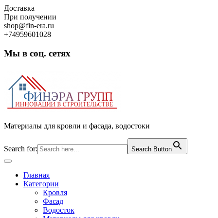
Skip
Доставка
to
При получении
content
shop@fin-era.ru
+74959601028
Мы в соц. сетях
Facebook
Twitter
Google
Instagram
Материалы для кровли и фасада, водостоки
Search for:
Search Button
Open
Button
Главная
Категории
Кровля
Фасад
Водосток