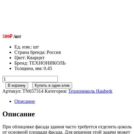
580
₽
/шт
Ед. изм.
:
шт
Страна бренда
:
Россия
Цвет
:
Кварцит
Бренд
:
ТЕХНОНИКОЛЬ
Толщина, мм
:
0.45
Количество
товара
В корзину
Купить в один клик
ТЕХНОНИКОЛЬ
Артикул:
TN657314
Категория:
Технониколь Hauberk
HAUBERK
планка
Описание
цокольная,
кварцит,
Описание
шт.
При облицовке фасада здания часто требуется отделить цоколь
от основной площади фасада. Для решения этой задачи может