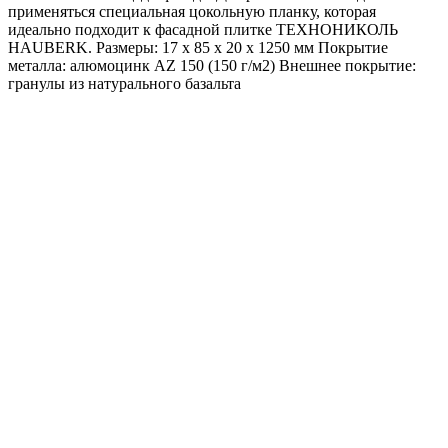
применяться специальная цокольную планку, которая
идеально подходит к фасадной плитке ТЕХНОНИКОЛЬ
HAUBERK. Размеры: 17 х 85 х 20 х 1250 мм Покрытие
металла: алюмоцинк AZ 150 (150 г/м2) Внешнее покрытие:
гранулы из натурального базальта
Винт R16 пластиковый фасадный/цокольный
ТЕХНОНИКОЛЬ, 300 шт