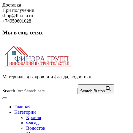
Skip
Доставка
to
При получении
content
shop@fin-era.ru
+74959601028
Мы в соц. сетях
Facebook
Twitter
Google
Instagram
Материалы для кровли и фасада, водостоки
Search for:
Search Button
Open
Button
Главная
Категории
Кровля
Фасад
Водосток