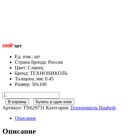
600
₽
/шт
Ед. изм.
:
шт
Страна бренда
:
Россия
Цвет
:
Сланец
Бренд
:
ТЕХНОНИКОЛЬ
Толщина, мм
:
0.45
Размер
:
50х100
Количество
товара
В корзину
Купить в один клик
ТЕХНОНИКОЛЬ
Артикул:
TN629731
Категория:
Технониколь Hauberk
HAUBERK
наличник
Описание
оконный
металлический,
Описание
сланец,