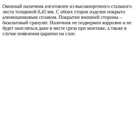
шт.
Оконный наличник изготовлен из высокопрочного стального
листа толщиной 0,45 мм. С обоих сторон изделие покрыто
алюмоцинковым сплавом. Покрытие внешней стороны –
базальтовый гранулят. Наличник не подвержен коррозии и не
будет окисляться даже в месте среза при монтаже, а также в
случае появления царапин на слое.
Винт R16 пластиковый фасадный/цокольный