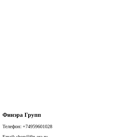
1540
₽
/упак
В корзину
ТЕХНОНИКОЛЬ HAUBERK фасадная плитка,
Терракотовый кирпич & 4T4X21-9007RUS (2м2)
1400
₽
/упак
В корзину
Финэра Групп
Телефон:
+74959601028
Email:
shop@fin-era.ru