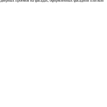
 дверных проемов на фасадах, оформленных фасадной плиткой