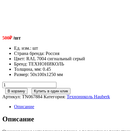
500
₽
/шт
Ед. изм.
:
шт
Страна бренда
:
Россия
Цвет
:
RAL 7004 сигнальный серый
Бренд
:
ТЕХНОНИКОЛЬ
Толщина, мм
:
0.45
Размер
:
50х100х1250 мм
Количество
товара
В корзину
Купить в один клик
ТЕХНОНИКОЛЬ
Артикул:
TN067884
Категория:
Технониколь Hauberk
HAUBERK
наличник
Описание
оконный
металлический,
Описание
полиэстер,
RAL