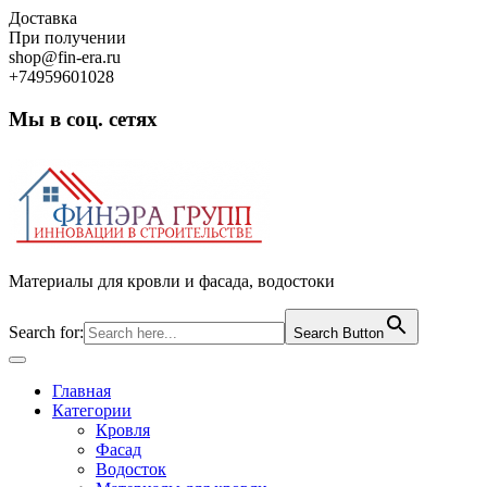
Skip
Доставка
to
При получении
content
shop@fin-era.ru
+74959601028
Мы в соц. сетях
Facebook
Twitter
Google
Instagram
Материалы для кровли и фасада, водостоки
Search for:
Search Button
Open
Button
Главная
Категории
Кровля
Фасад
Водосток