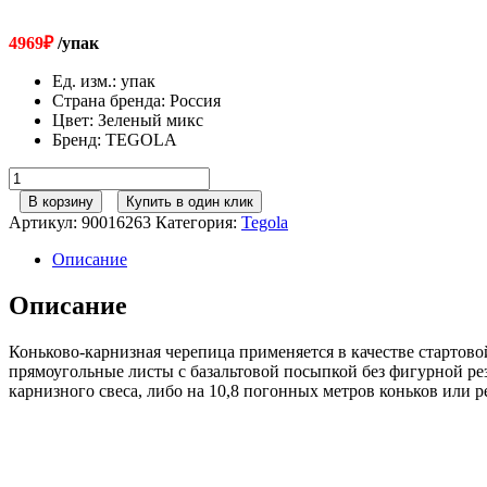
4969
₽
/упак
Ед. изм.
:
упак
Страна бренда
:
Россия
Цвет
:
Зеленый микс
Бренд
:
TEGOLA
Количество
товара
В корзину
Купить в один клик
Tegola
Артикул:
90016263
Категория:
Tegola
Коньково-
карнизная
Описание
черепица
Зеленый
Описание
микс
(10,8м/20м)
Коньково-карнизная черепица применяется в качестве стартово
прямоугольные листы с базальтовой посыпкой без фигурной ре
карнизного свеса, либо на 10,8 погонных метров коньков или р