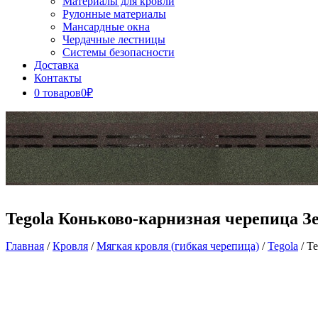
Материалы для кровли
Рулонные материалы
Мансардные окна
Чердачные лестницы
Системы безопасности
Доставка
Контакты
0 товаров
0₽
Close
Button
Tegola Коньково-карнизная черепица Зе
Главная
/
Кровля
/
Мягкая кровля (гибкая черепица)
/
Tegola
/ T