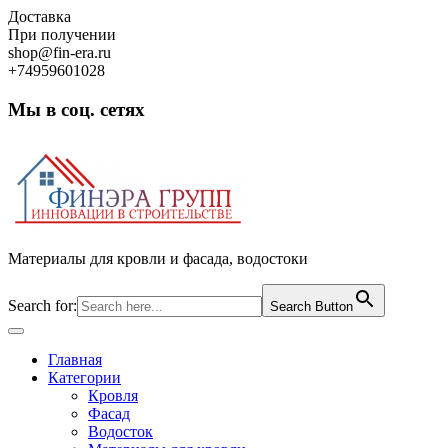
Skip
Доставка
to
При получении
content
shop@fin-era.ru
+74959601028
Мы в соц. сетях
Facebook
Twitter
Google
Instagram
Материалы для кровли и фасада, водостоки
Search for:
Search Button
Open
Button
Главная
Категории
Кровля
Фасад
Водосток