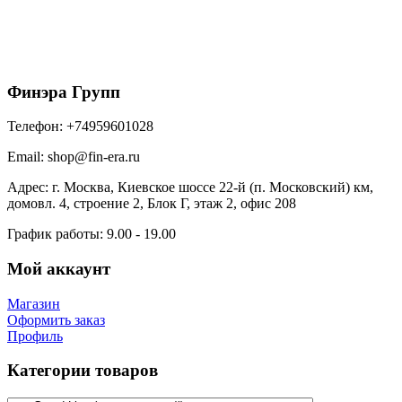
Софит металлический полная перфорация 0,5
Satin Matt TX с пленкой RAL 8017 шоколад
1128
₽
/м2
В корзину
Финэра Групп
Телефон:
+74959601028
Email:
shop@fin-era.ru
Адрес:
г. Москва, Киевское шоссе 22-й (п. Московский) км,
домовл. 4, строение 2, Блок Г, этаж 2, офис 208
График работы:
9.00 - 19.00
Мой аккаунт
Магазин
Оформить заказ
Профиль
Категории товаров