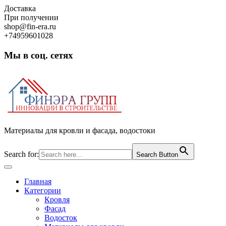
Skip
Доставка
to
При получении
content
shop@fin-era.ru
+74959601028
Мы в соц. сетях
Facebook
Twitter
Google
Instagram
Материалы для кровли и фасада, водостоки
Search for:
Search Button
Open
Button
Главная
Категории
Кровля
Фасад
Водосток