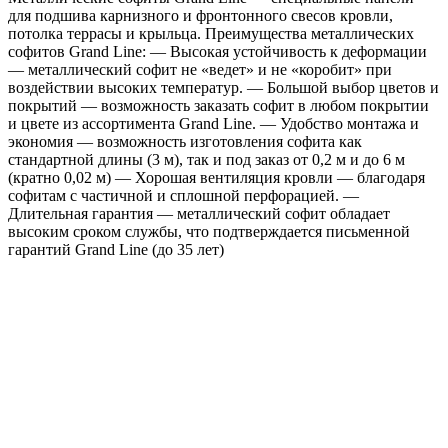
для подшива карнизного и фронтонного свесов кровли,
RAL
потолка террасы и крыльца. Преимущества металлических
7024
софитов Grand Line: — Высокая устойчивость к деформации
мокрый
— металлический софит не «ведет» и не «коробит» при
асфальт
воздействии высоких температур. — Большой выбор цветов и
покрытий — возможность заказать софит в любом покрытии
и цвете из ассортимента Grand Line. — Удобство монтажа и
экономия — возможность изготовления софита как
стандартной длины (3 м), так и под заказ от 0,2 м и до 6 м
(кратно 0,02 м) — Хорошая вентиляция кровли — благодаря
софитам с частичной и сплошной перфорацией. —
Длительная гарантия — металлический софит обладает
высоким сроком службы, что подтверждается письменной
гарантий Grand Line (до 35 лет)