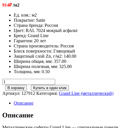
914
₽
/м2
Ед. изм.
:
м2
Покрытие
:
Satin
Страна бренда
:
Россия
Цвет
:
RAL 7024 мокрый асфальт
Бренд
:
Grand Line
Гарантия
:
20 лет
Страна производитель
:
Россия
Блеск поверхности
:
Глянцевый
Защитный слой Zn, г/м2
:
140.00
Ширина общая, мм
:
357.00
Ширина полезная, мм
:
325.00
Толщина, мм
:
0.50
Количество
товара
В корзину
Купить в один клик
Софит
Артикул:
127912
Категория:
Grand Line (металлический)
металлический
полная
Описание
перфорация
0,5
Описание
Satin
с
Металлические софиты Grand Line — специальные панели
пленкой