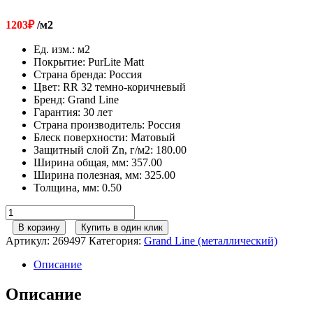
1203
₽
/м2
Ед. изм.
:
м2
Покрытие
:
PurLite Matt
Страна бренда
:
Россия
Цвет
:
RR 32 темно-коричневый
Бренд
:
Grand Line
Гарантия
:
30 лет
Страна производитель
:
Россия
Блеск поверхности
:
Матовый
Защитный слой Zn, г/м2
:
180.00
Ширина общая, мм
:
357.00
Ширина полезная, мм
:
325.00
Толщина, мм
:
0.50
Количество
товара
В корзину
Купить в один клик
Софит
Артикул:
269497
Категория:
Grand Line (металлический)
металлический
полная
Описание
перфорация
0,5
Описание
PurLite
Matt