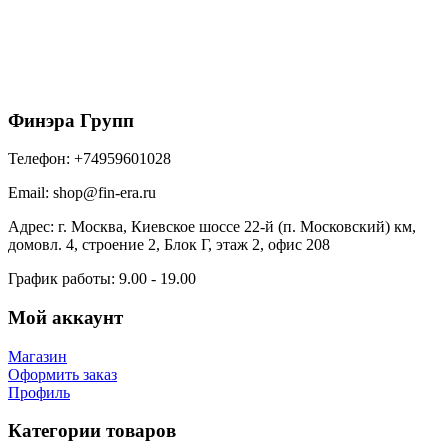
Софит металлический полная перфорация 0,5
Satin Matt TX с пленкой RAL 8017 шоколад
1128
₽
/м2
В корзину
Финэра Групп
Телефон:
+74959601028
Email:
shop@fin-era.ru
Адрес:
г. Москва, Киевское шоссе 22-й (п. Московский) км,
домовл. 4, строение 2, Блок Г, этаж 2, офис 208
График работы:
9.00 - 19.00
Мой аккаунт
Магазин
Оформить заказ
Профиль
Категории товаров