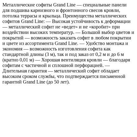
Металлические софиты Grand Line — специальные панели
с
для подшива карнизного и фронтонного свесов кровли,
пленкой
потолка террасы и крыльца. Преимущества металлических
RR
софитов Grand Line: — Высокая устойчивость к деформации
32
— металлический софит не «ведет» и не «коробит» при
темно-
воздействии высоких температур. — Большой выбор цветов и
коричневый
покрытий — возможность заказать софит в любом покрытии
и цвете из ассортимента Grand Line. — Удобство монтажа и
экономия — возможность изготовления софита как
стандартной длины (3 м), так и под заказ от 0,2 м и до 6 м
(кратно 0,01 м) — Хорошая вентиляция кровли — благодаря
софитам с частичной и сплошной перфорацией. —
Длительная гарантия — металлический софит обладает
высоким сроком службы, что подтверждается письменной
гарантий Grand Line (до 50 лет).