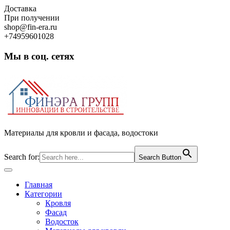
Skip
Доставка
to
При получении
content
shop@fin-era.ru
+74959601028
Мы в соц. сетях
Facebook
Twitter
Google
Instagram
Материалы для кровли и фасада, водостоки
Search for:
Search Button
Open
Button
Главная
Категории
Кровля
Фасад
Водосток