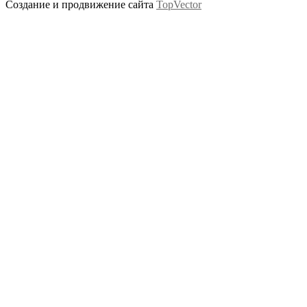
Создание и продвижение сайта
TopVector
Scroll
Up