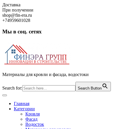
Skip
Доставка
to
При получении
content
shop@fin-era.ru
+74959601028
Мы в соц. сетях
Facebook
Twitter
Google
Instagram
Материалы для кровли и фасада, водостоки
Search for:
Search Button
Open
Button
Главная
Категории
Кровля
Фасад
Водосток