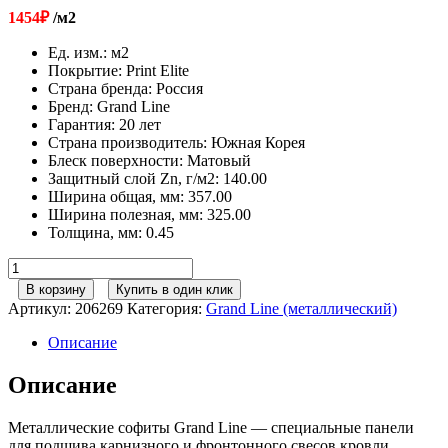
1454
₽
/м2
Ед. изм.
:
м2
Покрытие
:
Print Elite
Страна бренда
:
Россия
Бренд
:
Grand Line
Гарантия
:
20 лет
Страна производитель
:
Южная Корея
Блеск поверхности
:
Матовый
Защитный слой Zn, г/м2
:
140.00
Ширина общая, мм
:
357.00
Ширина полезная, мм
:
325.00
Толщина, мм
:
0.45
Количество
товара
В корзину
Купить в один клик
Софит
Артикул:
206269
Категория:
Grand Line (металлический)
металлический
полная
Описание
перфорация
0,45
Описание
Print
Elite
Металлические софиты Grand Line — специальные панели
с
для подшива карнизного и фронтонного свесов кровли,
пленкой