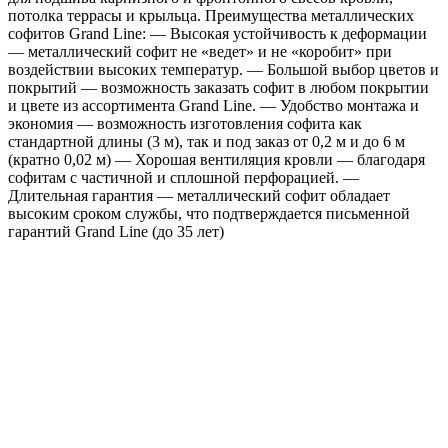
потолка террасы и крыльца. Преимущества металлических
White
софитов Grand Line: — Высокая устойчивость к деформации
Wood
— металлический софит не «ведет» и не «коробит» при
TwinColor
воздействии высоких температур. — Большой выбор цветов и
покрытий — возможность заказать софит в любом покрытии
и цвете из ассортимента Grand Line. — Удобство монтажа и
экономия — возможность изготовления софита как
стандартной длины (3 м), так и под заказ от 0,2 м и до 6 м
(кратно 0,02 м) — Хорошая вентиляция кровли — благодаря
софитам с частичной и сплошной перфорацией. —
Длительная гарантия — металлический софит обладает
высоким сроком службы, что подтверждается письменной
гарантий Grand Line (до 35 лет)