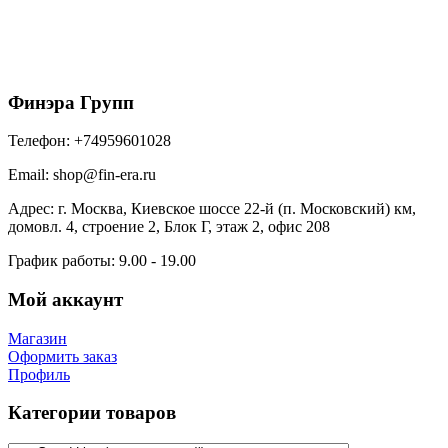
Софит металлический без перфорации 0,45 Drap
TX с пленкой RAL 8004 терракота
1025
₽
/м2
В корзину
Финэра Групп
Телефон:
+74959601028
Email:
shop@fin-era.ru
Адрес:
г. Москва, Киевское шоссе 22-й (п. Московский) км,
домовл. 4, строение 2, Блок Г, этаж 2, офис 208
График работы:
9.00 - 19.00
Мой аккаунт
Магазин
Оформить заказ
Профиль
Категории товаров