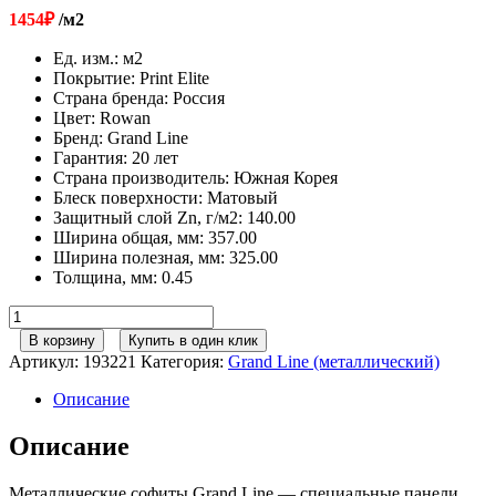
1454
₽
/м2
Ед. изм.
:
м2
Покрытие
:
Print Elite
Страна бренда
:
Россия
Цвет
:
Rowan
Бренд
:
Grand Line
Гарантия
:
20 лет
Страна производитель
:
Южная Корея
Блеск поверхности
:
Матовый
Защитный слой Zn, г/м2
:
140.00
Ширина общая, мм
:
357.00
Ширина полезная, мм
:
325.00
Толщина, мм
:
0.45
Количество
товара
В корзину
Купить в один клик
Софит
Артикул:
193221
Категория:
Grand Line (металлический)
металлический
полная
Описание
перфорация
0,45
Описание
Print
Elite
Металлические софиты Grand Line — специальные панели
с