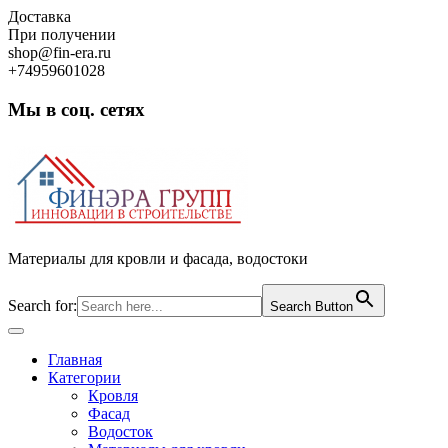
Skip
Доставка
to
При получении
content
shop@fin-era.ru
+74959601028
Мы в соц. сетях
Facebook
Twitter
Google
Instagram
Материалы для кровли и фасада, водостоки
Search for:
Search Button
Open
Button
Главная
Категории
Кровля
Фасад
Водосток