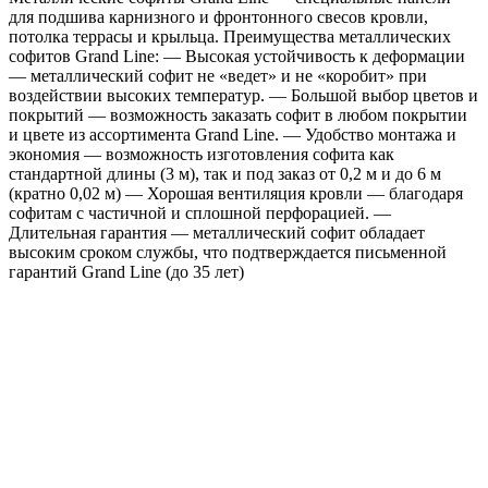
для подшива карнизного и фронтонного свесов кровли,
пленкой
потолка террасы и крыльца. Преимущества металлических
Rowan
софитов Grand Line: — Высокая устойчивость к деформации
TwinColor
— металлический софит не «ведет» и не «коробит» при
воздействии высоких температур. — Большой выбор цветов и
покрытий — возможность заказать софит в любом покрытии
и цвете из ассортимента Grand Line. — Удобство монтажа и
экономия — возможность изготовления софита как
стандартной длины (3 м), так и под заказ от 0,2 м и до 6 м
(кратно 0,02 м) — Хорошая вентиляция кровли — благодаря
софитам с частичной и сплошной перфорацией. —
Длительная гарантия — металлический софит обладает
высоким сроком службы, что подтверждается письменной
гарантий Grand Line (до 35 лет)