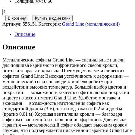
Толщина, мм
:
0.50
Количество
товара
В корзину
Купить в один клик
Софит
Артикул:
556151
Категория:
Grand Line (металлический)
металлический
без
Описание
перфорации
0,5
Описание
PurPro
с
Металлические софиты Grand Line — специальные панели
пленкой
для подшива карнизного и фронтонного свесов кровли,
RAL
потолка террасы и крыльца. Преимущества металлических
9005
софитов Grand Line: Высокая устойчивость к деформации —
черный
металлический софит не «ведет» и не «коробит» при
воздействии высоких температур. Большой выбор цветов и
покрытий — возможность заказать софит в любом покрытии
и цвете из ассортимента Grand Line. Удобство монтажа и
экономия — возможность изготовления софита как
стандартной длины (3 м), так и под заказ от 0,2 м и до 6 м
(кратно 0,01 м) Хорошая вентиляция кровли — благодаря
софитам с частичной и сплошной перфорацией. Длительная
гарантия — металлический софит обладает высоким сроком
службы, что подтверждается письменной гарантий Grand Line