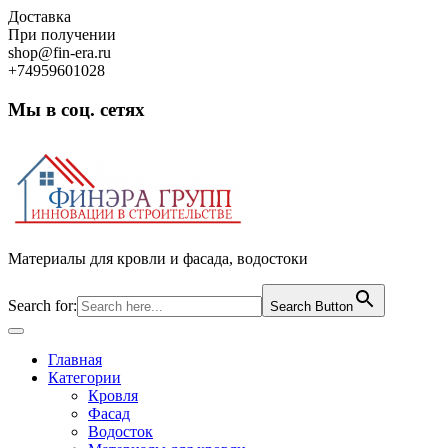
Skip
Доставка
to
При получении
content
shop@fin-era.ru
+74959601028
Мы в соц. сетях
Facebook
Twitter
Google
Instagram
Материалы для кровли и фасада, водостоки
Search for:
Search Button
Open
Button
Главная
Категории
Кровля
Фасад
Водосток