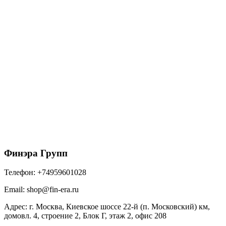
Софит металлический полная перфорация 0,5
Satin Matt TX с пленкой RAL 8004 терракота
1128
₽
/м2
В корзину
Финэра Групп
Телефон:
+74959601028
Email:
shop@fin-era.ru
Адрес:
г. Москва, Киевское шоссе 22-й (п. Московский) км,
домовл. 4, строение 2, Блок Г, этаж 2, офис 208