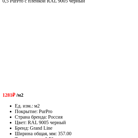
0,5 PurPro с пленкой RAL 9005 черный
1281
₽
/м2
Ед. изм.
:
м2
Покрытие
:
PurPro
Страна бренда
:
Россия
Цвет
:
RAL 9005 черный
Бренд
:
Grand Line
Ширина общая, мм
:
357.00