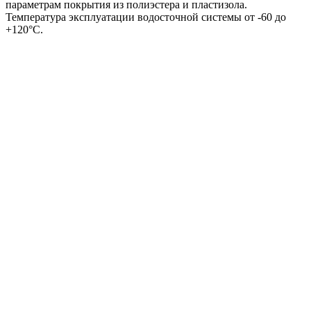
параметрам покрытия из полиэстера и пластизола.
Температура эксплуатации водосточной системы от -60 до
+120°C.
Угол желоба внутренний GL PU 135 гр 150 мм
RAL 9003 сигнальный белый
2665
₽
/шт
В корзину