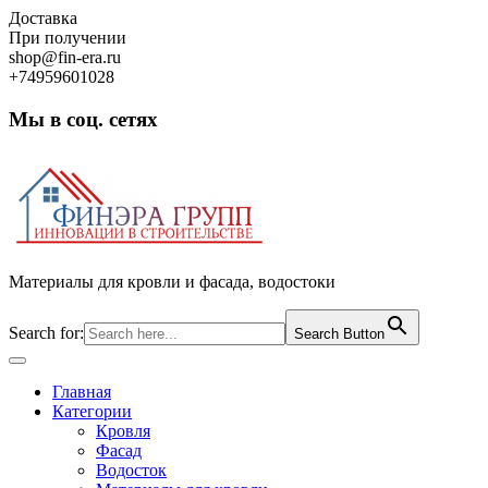
Skip
Доставка
to
При получении
content
shop@fin-era.ru
+74959601028
Мы в соц. сетях
Facebook
Twitter
Google
Instagram
Материалы для кровли и фасада, водостоки
Search for:
Search Button
Open
Button
Главная
Категории
Кровля
Фасад
Водосток