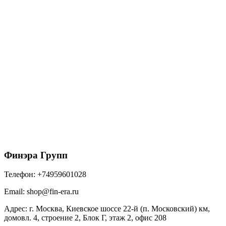
Угол желоба внутренний GL PU 135 гр 150 мм
RAL 8017 шоколад
2665
₽
/шт
В корзину
Финэра Групп
Телефон:
+74959601028
Email:
shop@fin-era.ru
Адрес:
г. Москва, Киевское шоссе 22-й (п. Московский) км,
домовл. 4, строение 2, Блок Г, этаж 2, офис 208