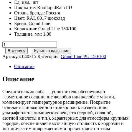
Ед. изм.
:
шт
Покрытие
:
Rooftop dRain PU
Страна бренда
:
Россия
Цвет
:
RAL 8017 шоколад
Бренд
:
Grand Line
Коллекция
:
Grand Line 150/100
Толщина, мм
:
1.00
Количество
товара
В корзину
Купить в один клик
Соединитель
Артикул:
040315
Категория:
Grand Line РU 150/100
желоба
GL
Описание
PU
150
Описание
мм
RAL
Соединитель желоба — уплотнитель обеспечивает
8017
герметичное соединение желобов или желоба с углами,
шоколад
компенсирует температурное расширение. Покрытие
отличается повышенной стойкостью к воздействию
ультрафиолета, химических веществ (серной, соляной,
азотной кислоты и т.п.), характерных для атмосферы крупных
городов, обеспечивает высочайшую стойкость к коррозии и
механическим повреждениям и превосходит по этим