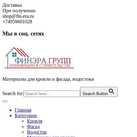
Skip
Доставка
to
При получении
content
shop@fin-era.ru
+74959601028
Мы в соц. сетях
Facebook
Twitter
Google
Instagram
Материалы для кровли и фасада, водостоки
Search for:
Search Button
Open
Button
Главная
Категории
Кровля
Фасад
Водосток