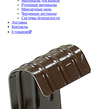
Материалы для кровли
Рулонные материалы
Мансардные окна
Чердачные лестницы
Системы безопасности
Доставка
Контакты
0 товаров
0₽
Close
Button