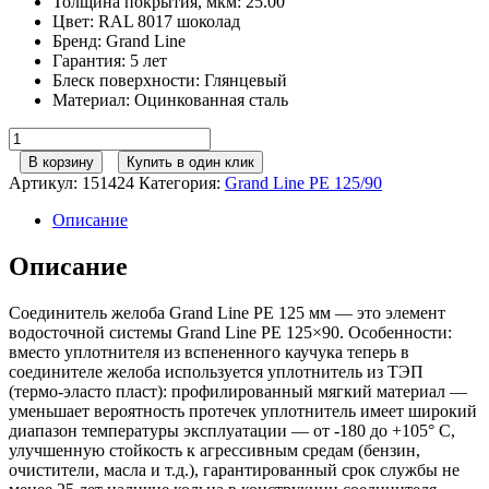
Толщина покрытия, мкм
:
25.00
Цвет
:
RAL 8017 шоколад
Бренд
:
Grand Line
Гарантия
:
5 лет
Блеск поверхности
:
Глянцевый
Материал
:
Оцинкованная сталь
Количество
товара
В корзину
Купить в один клик
Соединитель
Артикул:
151424
Категория:
Grand Line РЕ 125/90
желоба
GL
Описание
PE
125
Описание
мм
RAL
Соединитель желоба Grand Line PE 125 мм — это элемент
8017
водосточной системы Grand Line PE 125×90. Особенности:
шоколад
вместо уплотнителя из вспененного каучука теперь в
соединителе желоба используется уплотнитель из ТЭП
(термо-эласто пласт): профилированный мягкий материал —
уменьшает вероятность протечек уплотнитель имеет широкий
диапазон температуры эксплуатации — от -180 до +105° С,
улучшенную стойкость к агрессивным средам (бензин,
очистители, масла и т.д.), гарантированный срок службы не