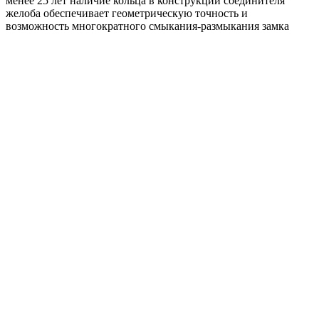
менее 25 лет наличие кольца в конструкции соединителя
желоба обеспечивает геометрическую точность и
возможность многократного смыкания-размыкания замка
Желоб полукруглый GL PE 125 мм 2 м RAL 7024
мокрый асфальт
630
₽
/шт
В корзину