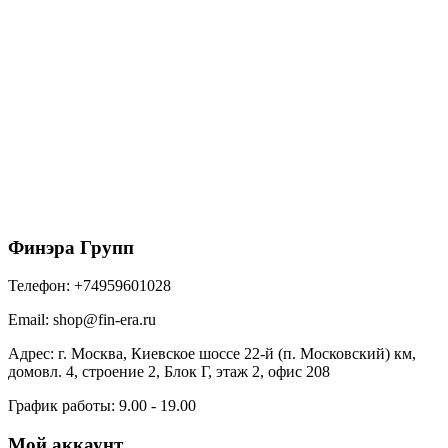
Труба круглая GL PE 90 мм 2 м RAL 7024 мокрый
асфальт
705
₽
/шт
В корзину
Финэра Групп
Телефон:
+74959601028
Email:
shop@fin-era.ru
Адрес:
г. Москва, Киевское шоссе 22-й (п. Московский) км,
домовл. 4, строение 2, Блок Г, этаж 2, офис 208
График работы:
9.00 - 19.00
Мой аккаунт