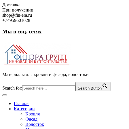
Skip
Доставка
to
При получении
content
shop@fin-era.ru
+74959601028
Мы в соц. сетях
Facebook
Twitter
Google
Instagram
Материалы для кровли и фасада, водостоки
Search for:
Search Button
Open
Button
Главная
Категории
Кровля
Фасад
Водосток