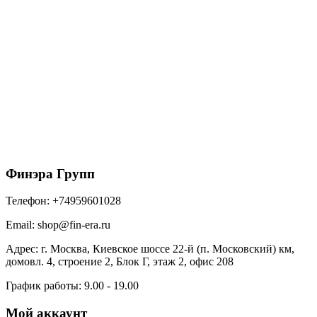
Саморезы 4,8х70 RAL 9005 чёрный
500
₽
/упак
В корзину
Финэра Групп
Телефон:
+74959601028
Email:
shop@fin-era.ru
Адрес:
г. Москва, Киевское шоссе 22-й (п. Московский) км,
домовл. 4, строение 2, Блок Г, этаж 2, офис 208
График работы:
9.00 - 19.00
Мой аккаунт