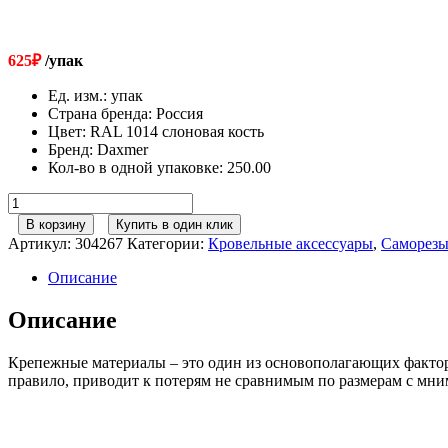
625
₽
/упак
Ед. изм.
:
упак
Страна бренда
:
Россия
Цвет
:
RAL 1014 слоновая кость
Бренд
:
Daxmer
Кол-во в одной упаковке
:
250.00
Количество
товара
В корзину
Купить в один клик
Саморезы
Артикул:
304267
Категории:
Кровельные аксессуары
,
Саморез
5,5х19
RAL
Описание
1014
слоновая
Описание
кость
Крепежные материалы – это один из основополагающих факторо
правило, приводит к потерям не сравнимым по размерам с мн