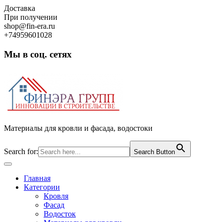
Skip
Доставка
to
При получении
content
shop@fin-era.ru
+74959601028
Мы в соц. сетях
Facebook
Twitter
Google
Instagram
Материалы для кровли и фасада, водостоки
Search for:
Search Button
Open
Button
Главная
Категории
Кровля
Фасад
Водосток