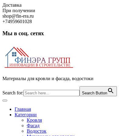
Skip
Доставка
to
При получении
content
shop@fin-era.ru
+74959601028
Мы в соц. сетях
Facebook
Twitter
Google
Instagram
Материалы для кровли и фасада, водостоки
Search for:
Search Button
Open
Button
Главная
Категории
Кровля
Фасад
Водосток