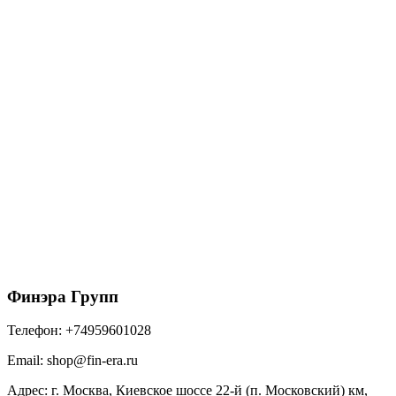
Саморезы 4,8х70 RAL 1018 цинково-желтый
500
₽
/упак
В корзину
Финэра Групп
Телефон:
+74959601028
Email:
shop@fin-era.ru
Адрес:
г. Москва, Киевское шоссе 22-й (п. Московский) км,