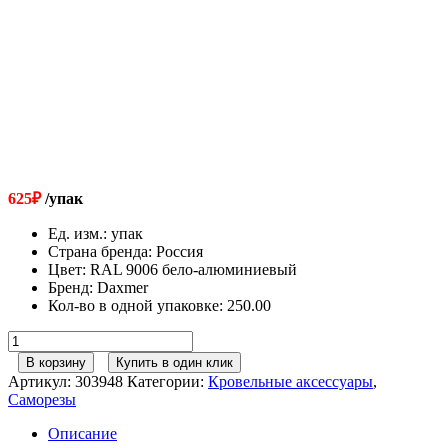
625
₽
/упак
Ед. изм.
:
упак
Страна бренда
:
Россия
Цвет
:
RAL 9006 бело-алюминиевый
Бренд
:
Daxmer
Кол-во в одной упаковке
:
250.00
Количество
товара
В корзину
Купить в один клик
Саморезы
Артикул:
303948
Категории:
Кровельные аксессуары
,
4,8х35
Саморезы
RAL
9006
Описание
бело-