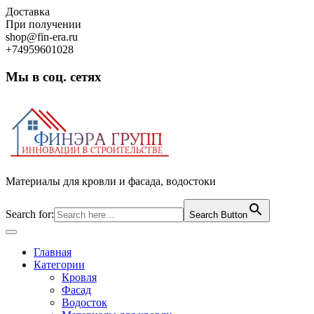
Skip
Доставка
to
При получении
content
shop@fin-era.ru
+74959601028
Мы в соц. сетях
Facebook
Twitter
Google
Instagram
Материалы для кровли и фасада, водостоки
Search for:
Search Button
Open
Button
Главная
Категории
Кровля
Фасад
Водосток