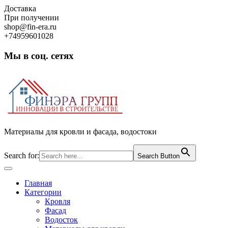
Skip
Доставка
to
При получении
content
shop@fin-era.ru
+74959601028
Мы в соц. сетях
Facebook
Twitter
Google
Instagram
Материалы для кровли и фасада, водостоки
Search for:
Search Button
Open
Button
Главная
Категории
Кровля
Фасад
Водосток