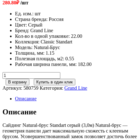
280.80
₽
/шт
Ед. изм.
:
шт
Страна бренда
:
Россия
Цвет
:
Серый
Бренд
:
Grand Line
Кол-во в одной упаковке
:
22.00
Коллекция
:
Classic Standart
Модель
:
Natural-Брус
Толщина, мм
:
1.15
Полезная площадь, м2
:
0.55
Рабочая ширина панели, мм
:
182.00
Количество
товара
В корзину
Купить в один клик
Сайдинг
Артикул:
580759
Категория:
Grand Line
Natural-
брус
Описание
Standart
серый
Описание
(3,0м)
Сайдинг Natural-брус Standart серый (3,0м) Natural-брус —
геометрия панели дает максимальную схожесть с клееным
брусом. Усовершенствованный замок позволяет достичь более