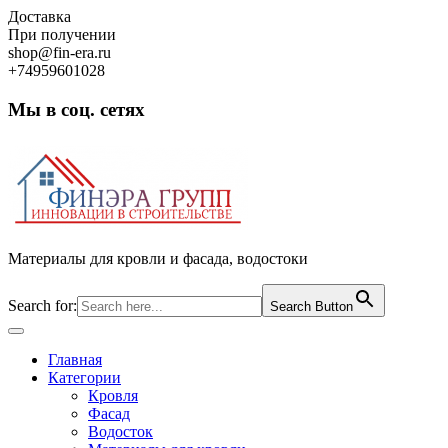
Skip
Доставка
to
При получении
content
shop@fin-era.ru
+74959601028
Мы в соц. сетях
Facebook
Twitter
Google
Instagram
Материалы для кровли и фасада, водостоки
Search for:
Search Button
Open
Button
Главная
Категории
Кровля
Фасад
Водосток