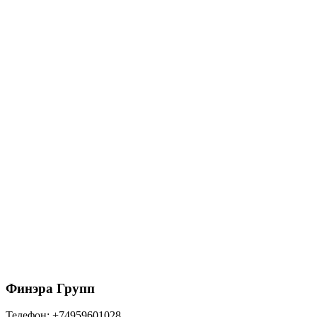
11000
₽
/рул
В корзину
Дренажный геокомпозит ПЛАНТЕР 2Д 2х20 м
шип 9 мм
15630
₽
/рул
В корзину
Финэра Групп
Телефон:
+74959601028