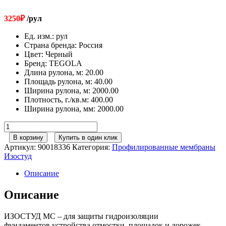
3250
₽
/рул
Ед. изм.
:
рул
Страна бренда
:
Россия
Цвет
:
Черный
Бренд
:
TEGOLA
Длина рулона, м
:
20.00
Площадь рулона, м
:
40.00
Ширина рулона, м
:
2000.00
Плотность, г./кв.м
:
400.00
Ширина рулона, мм
:
2000.00
Количество
товара
В корзину
Купить в один клик
Профилированные
Артикул:
90018336
Категория:
Профилированные мембраны
мембраны
Изостуд
Изостуд
МС
Описание
(2*20м)
Описание
ИЗОСТУД МС – для защиты гидроизоляции
фундаментов,устройства отмостки, площадок и дорожек.