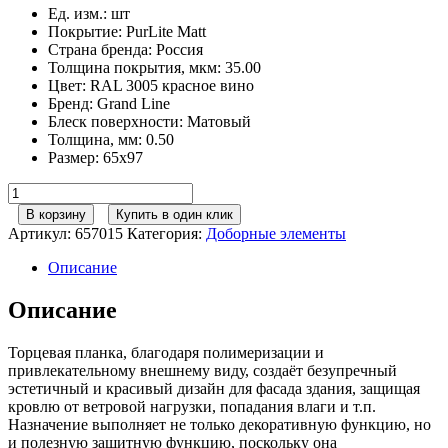
Ед. изм.
:
шт
Покрытие
:
PurLite Matt
Страна бренда
:
Россия
Толщина покрытия, мкм
:
35.00
Цвет
:
RAL 3005 красное вино
Бренд
:
Grand Line
Блеск поверхности
:
Матовый
Толщина, мм
:
0.50
Размер
:
65х97
Количество
товара
В корзину
Купить в один клик
Планка
Артикул:
657015
Категория:
Доборные элементы
торцевая
кровельная
Описание
фальц
65х97
Описание
0,5
PurLite
Торцевая планка, благодаря полимеризации и
Matt
привлекательному внешнему виду, создаёт безупречный
RAL
эстетичный и красивый дизайн для фасада здания, защищая
3005
кровлю от ветровой нагрузки, попадания влаги и т.п.
красное
Назначение выполняет не только декоративную функцию, но
вино
и полезную защитную функцию, поскольку она
(2м)