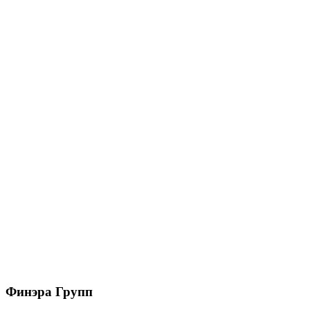
65х97 0,5 PE с пленкой RAL 8017 шоколад (3м)
892
₽
/шт
В корзину
Планка торцевая кровельная фальц 65х97 0,5
PurLite Matt RAL 3005 красное вино (3м)
1303
₽
/шт
В корзину
Финэра Групп