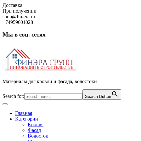
Skip
Доставка
to
При получении
content
shop@fin-era.ru
+74959601028
Мы в соц. сетях
Facebook
Twitter
Google
Instagram
Материалы для кровли и фасада, водостоки
Search for:
Search Button
Open
Button
Главная
Категории
Кровля
Фасад
Водосток