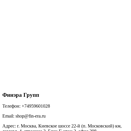
Рулонная черепица ТЕХНОНИКОЛЬ
Классическая, красная (1м*8м)
3243.60
₽
/рул
В корзину
Финэра Групп
Телефон:
+74959601028
Email:
shop@fin-era.ru
Адрес:
г. Москва, Киевское шоссе 22-й (п. Московский) км,