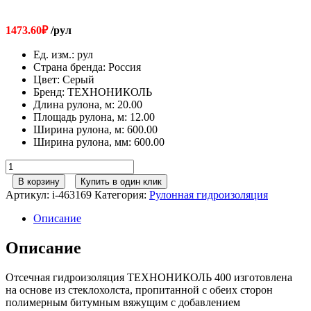
1473.60
₽
/рул
Ед. изм.
:
рул
Страна бренда
:
Россия
Цвет
:
Серый
Бренд
:
ТЕХНОНИКОЛЬ
Длина рулона, м
:
20.00
Площадь рулона, м
:
12.00
Ширина рулона, м
:
600.00
Ширина рулона, мм
:
600.00
Количество
товара
В корзину
Купить в один клик
Отсечная
Артикул:
i-463169
Категория:
Рулонная гидроизоляция
гидроизоляция
ТЕХНОНИКОЛЬ
Описание
(600мм*20м)
Описание
Отсечная гидроизоляция ТЕХНОНИКОЛЬ 400 изготовлена
на основе из стеклохолста, пропитанной с обеих сторон
полимерным битумным вяжущим с добавлением