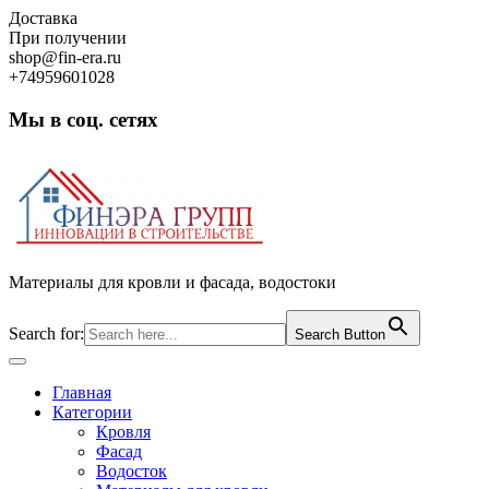
Skip
Доставка
to
При получении
content
shop@fin-era.ru
+74959601028
Мы в соц. сетях
Facebook
Twitter
Google
Instagram
Материалы для кровли и фасада, водостоки
Search for:
Search Button
Open
Button
Главная
Категории
Кровля
Фасад
Водосток