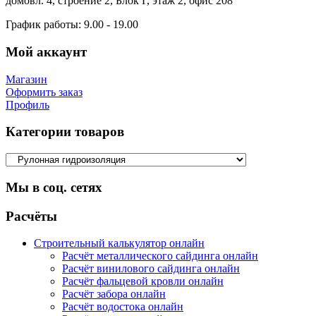
домовл. 4, строение 2, Блок Г, этаж 2, офис 208
График работы:
9.00 - 19.00
Мой аккаунт
Магазин
Оформить заказ
Профиль
Категории товаров
Мы в соц. сетях
Facebook
Twitter
Google
Instagram
Расчёты
Строительный калькулятор онлайн
Расчёт металлического сайдинга онлайн
Расчёт винилового сайдинга онлайн
Расчёт фальцевой кровли онлайн
Расчёт забора онлайн
Расчёт водостока онлайн