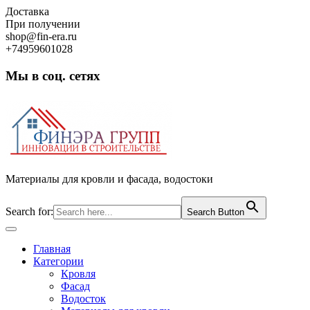
Skip
Доставка
to
При получении
content
shop@fin-era.ru
+74959601028
Мы в соц. сетях
Facebook
Twitter
Google
Instagram
Материалы для кровли и фасада, водостоки
Search for:
Search Button
Open
Button
Главная
Категории
Кровля
Фасад
Водосток