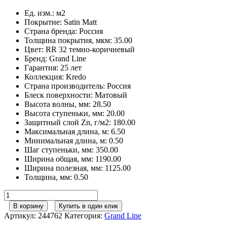
Ед. изм.
:
м2
Покрытие
:
Satin Matt
Страна бренда
:
Россия
Толщина покрытия, мкм
:
35.00
Цвет
:
RR 32 темно-коричневый
Бренд
:
Grand Line
Гарантия
:
25 лет
Коллекция
:
Kredo
Страна производитель
:
Россия
Блеск поверхности
:
Матовый
Высота волны, мм
:
28.50
Высота ступеньки, мм
:
20.00
Защитный слой Zn, г/м2
:
180.00
Максимальная длина, м
:
6.50
Минимальная длина, м
:
0.50
Шаг ступеньки, мм
:
350.00
Ширина общая, мм
:
1190.00
Ширина полезная, мм
:
1125.00
Толщина, мм
:
0.50
Количество
товара
В корзину
Купить в один клик
Металлочерепица
Артикул:
244762
Категория:
Grand Line
кредо