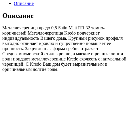
0,5
Описание
Satin
Matt
Описание
RR
32
Металлочерепица кредо 0,5 Satin Мatt RR 32 темно-
темно-
коричневый Металлочерепица Kredo подчеркнет
коричневый
индивидуальность Вашего дома. Крупный рисунок профиля
выгодно отличает кровлю и существенно повышает ее
прочность. Закругленная форма гребня отражает
Средиземноморский стиль кровли, а мягкие и ровные линии
волн придают металлочерепице Kredo схожесть с натуральной
черепицей. С Kredo Ваш дом будет выразительным и
оригинальным долгие годы.