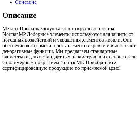
Заглушка
Описание
конька
круглого
Описание
простая
NormanMP
Металл Профиль Заглушка конька круглого простая
(ПЭ-01-
NormanMP Доборные элементы используются для защиты от
8017-
погодных воздействий и украшения элементов кровли. Они
0.5)
обеспечивают герметичность элементов кровли и выполняют
декоративные функции. Мы предлагаем стандартные
элементы отделки стандартных параметров, в их основе сталь
с полимерным покрытием NormanMP. Приобретайте
сертифицированную продукцию по приемлемой цене!