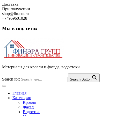
Skip
Доставка
to
При получении
content
shop@fin-era.ru
+74959601028
Мы в соц. сетях
Facebook
Twitter
Google
Instagram
Материалы для кровли и фасада, водостоки
Search for:
Search Button
Open
Button
Главная
Категории
Кровля
Фасад
Водосток