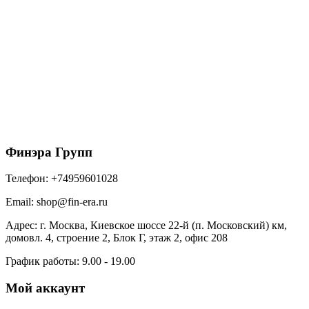
Металл Профиль Планка конька плоского
простая 145х145х2000 (ПЭ-01-7005-0.45)
600
₽
/шт
В корзину
Финэра Групп
Телефон:
+74959601028
Email:
shop@fin-era.ru
Адрес:
г. Москва, Киевское шоссе 22-й (п. Московский) км,
домовл. 4, строение 2, Блок Г, этаж 2, офис 208
График работы:
9.00 - 19.00
Мой аккаунт