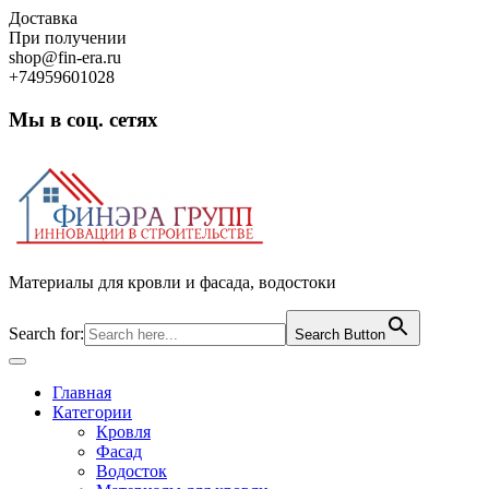
Skip
Доставка
to
При получении
content
shop@fin-era.ru
+74959601028
Мы в соц. сетях
Facebook
Twitter
Google
Instagram
Материалы для кровли и фасада, водостоки
Search for:
Search Button
Open
Button
Главная
Категории
Кровля
Фасад
Водосток