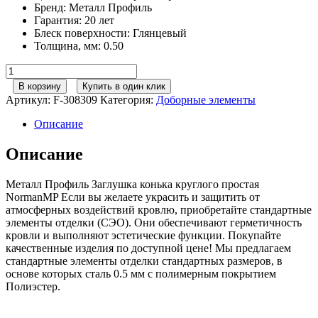
Бренд
:
Металл Профиль
Гарантия
:
20 лет
Блеск поверхности
:
Глянцевый
Толщина, мм
:
0.50
Количество
товара
В корзину
Купить в один клик
Металл
Артикул:
F-308309
Категория:
Доборные элементы
Профиль
Заглушка
Описание
конька
круглого
Описание
простая
NormanMP
Металл Профиль Заглушка конька круглого простая
(ПЭ-01-
NormanMP Если вы желаете украсить и защитить от
7024-
атмосферных воздействий кровлю, приобретайте стандартные
0.5)
элементы отделки (СЭО). Они обеспечивают герметичность
кровли и выполняют эстетические функции. Покупайте
качественные изделия по доступной цене! Мы предлагаем
стандартные элементы отделки стандартных размеров, в
основе которых сталь 0.5 мм с полимерным покрытием
Полиэстер.