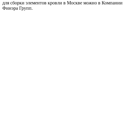
для сборки элементов кровли в Москве можно в Компании
Финэра Групп.
Металл Профиль Планка конька плоского
простая 115х115х2000 (ПЭ-01-2004-0.45)
525
₽
/шт
В корзину