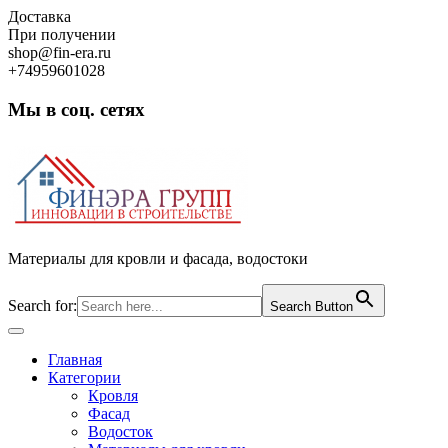
Skip
Доставка
to
При получении
content
shop@fin-era.ru
+74959601028
Мы в соц. сетях
Facebook
Twitter
Google
Instagram
Материалы для кровли и фасада, водостоки
Search for:
Search Button
Open
Button
Главная
Категории
Кровля
Фасад
Водосток