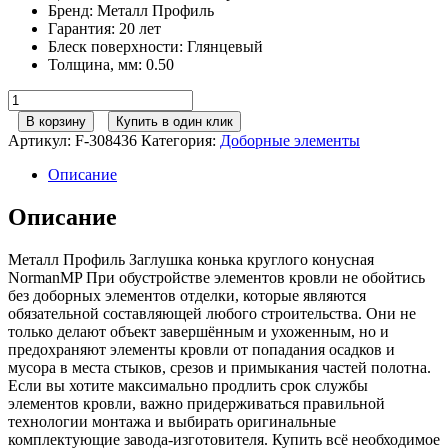
Бренд
:
Металл Профиль
Гарантия
:
20 лет
Блеск поверхности
:
Глянцевый
Толщина, мм
:
0.50
Количество
товара
В корзину
Купить в один клик
Металл
Артикул:
F-308436
Категория:
Доборные элементы
Профиль
Заглушка
Описание
конька
круглого
Описание
конусная
NormanMP
Металл Профиль Заглушка конька круглого конусная
(ПЭ-01-
NormanMP При обустройстве элементов кровли не обойтись
9002-
без доборных элементов отделки, которые являются
0.5)
обязательной составляющей любого строительства. Они не
только делают объект завершённым и ухоженным, но и
предохраняют элементы кровли от попадания осадков и
мусора в места стыков, срезов и примыкания частей полотна.
Если вы хотите максимально продлить срок службы
элементов кровли, важно придерживаться правильной
технологии монтажа и выбирать оригинальные
комплектующие завода-изготовителя. Купить всё необходимое