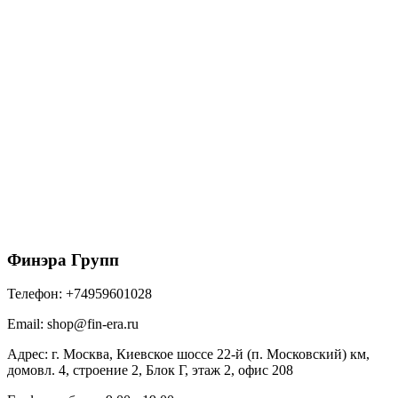
Металл Профиль Планка конька плоского
простая 115х115х2000 (ПЭ-01-1015-0.45)
525
₽
/шт
В корзину
Финэра Групп
Телефон:
+74959601028
Email:
shop@fin-era.ru
Адрес:
г. Москва, Киевское шоссе 22-й (п. Московский) км,
домовл. 4, строение 2, Блок Г, этаж 2, офис 208