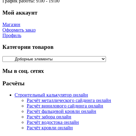
График работы:
9.00 - 19.00
Мой аккаунт
Магазин
Оформить заказ
Профиль
Категории товаров
Мы в соц. сетях
Facebook
Twitter
Google
Instagram
Расчёты
Строительный калькулятор онлайн
Расчёт металлического сайдинга онлайн
Расчёт винилового сайдинга онлайн
Расчёт фальцевой кровли онлайн
Расчёт забора онлайн
Расчёт водостока онлайн
Расчёт кровли онлайн