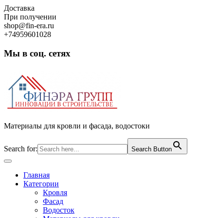
Skip
Доставка
to
При получении
content
shop@fin-era.ru
+74959601028
Мы в соц. сетях
Facebook
Twitter
Google
Instagram
Материалы для кровли и фасада, водостоки
Search for:
Search Button
Open
Button
Главная
Категории
Кровля
Фасад
Водосток