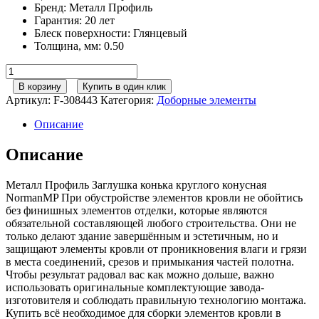
Бренд
:
Металл Профиль
Гарантия
:
20 лет
Блеск поверхности
:
Глянцевый
Толщина, мм
:
0.50
Количество
товара
В корзину
Купить в один клик
Металл
Артикул:
F-308443
Категория:
Доборные элементы
Профиль
Заглушка
Описание
конька
круглого
Описание
конусная
NormanMP
Металл Профиль Заглушка конька круглого конусная
(ПЭ-01-
NormanMP При обустройстве элементов кровли не обойтись
3005-
без финишных элементов отделки, которые являются
0.5)
обязательной составляющей любого строительства. Они не
только делают здание завершённым и эстетичным, но и
защищают элементы кровли от проникновения влаги и грязи
в места соединений, срезов и примыкания частей полотна.
Чтобы результат радовал вас как можно дольше, важно
использовать оригинальные комплектующие завода-
изготовителя и соблюдать правильную технологию монтажа.
Купить всё необходимое для сборки элементов кровли в