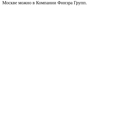
Москве можно в Компании Финэра Групп.
Металл Профиль Планка конька плоского
простая 115х115х2000 (ПЭ-01-2004-0.45)
525
₽
/шт
В корзину