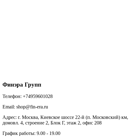
Металл Профиль Планка карнизного свеса
сложная 185х50х2000 (ПЭ-01-5021-0.45)
670
₽
/шт
В корзину
Финэра Групп
Телефон:
+74959601028
Email:
shop@fin-era.ru
Адрес:
г. Москва, Киевское шоссе 22-й (п. Московский) км,
домовл. 4, строение 2, Блок Г, этаж 2, офис 208
График работы:
9.00 - 19.00