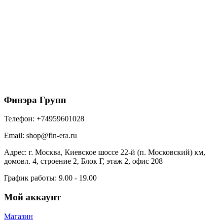
Металл Профиль Планка карнизного свеса
сложная 185х50х2000 (ПЭ-01-5021-0.45)
670
₽
/шт
В корзину
Финэра Групп
Телефон:
+74959601028
Email:
shop@fin-era.ru
Адрес:
г. Москва, Киевское шоссе 22-й (п. Московский) км,
домовл. 4, строение 2, Блок Г, этаж 2, офис 208
График работы:
9.00 - 19.00
Мой аккаунт
Магазин