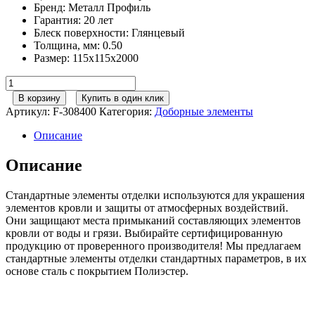
Бренд
:
Металл Профиль
Гарантия
:
20 лет
Блеск поверхности
:
Глянцевый
Толщина, мм
:
0.50
Размер
:
115х115х2000
Количество
товара
В корзину
Купить в один клик
Металл
Артикул:
F-308400
Категория:
Доборные элементы
Профиль
Планка
Описание
угла
наружного
Описание
115х115х2000
NormanMP
Стандартные элементы отделки используются для украшения
(ПЭ-01-
элементов кровли и защиты от атмосферных воздействий.
RR32-
Они защищают места примыканий составляющих элементов
0.5)
кровли от воды и грязи. Выбирайте сертифицированную
продукцию от проверенного производителя! Мы предлагаем
стандартные элементы отделки стандартных параметров, в их
основе сталь с покрытием Полиэстер.