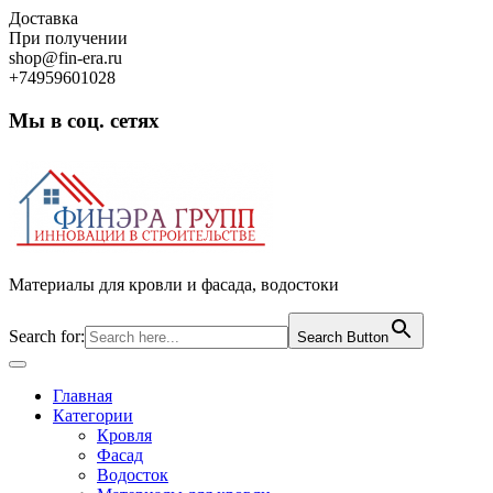
Skip
Доставка
to
При получении
content
shop@fin-era.ru
+74959601028
Мы в соц. сетях
Facebook
Twitter
Google
Instagram
Материалы для кровли и фасада, водостоки
Search for:
Search Button
Open
Button
Главная
Категории
Кровля
Фасад
Водосток