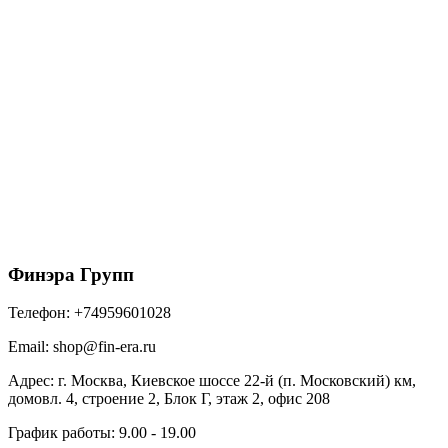
Металл Профиль Планка карнизного свеса
сложная 185х50х2000 (PURMAN-20-3005-0.5)
1290
₽
/шт
В корзину
Финэра Групп
Телефон:
+74959601028
Email:
shop@fin-era.ru
Адрес:
г. Москва, Киевское шоссе 22-й (п. Московский) км,
домовл. 4, строение 2, Блок Г, этаж 2, офис 208
График работы:
9.00 - 19.00