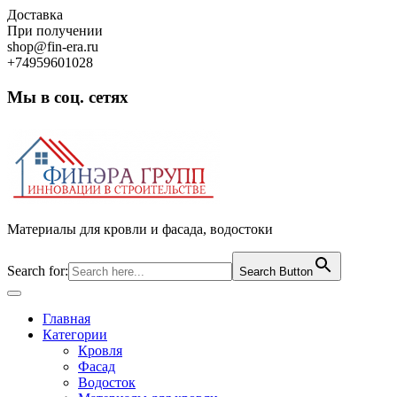
Skip
Доставка
to
При получении
content
shop@fin-era.ru
+74959601028
Мы в соц. сетях
Facebook
Twitter
Google
Instagram
Материалы для кровли и фасада, водостоки
Search for:
Search Button
Open
Button
Главная
Категории
Кровля
Фасад
Водосток