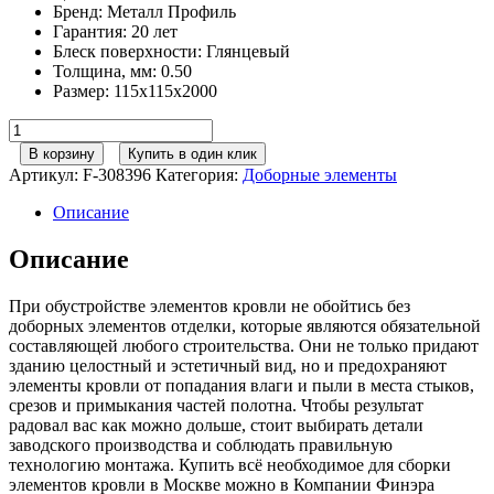
Бренд
:
Металл Профиль
Гарантия
:
20 лет
Блеск поверхности
:
Глянцевый
Толщина, мм
:
0.50
Размер
:
115х115х2000
Количество
товара
В корзину
Купить в один клик
Металл
Артикул:
F-308396
Категория:
Доборные элементы
Профиль
Планка
Описание
угла
наружного
Описание
115х115х2000
NormanMP
При обустройстве элементов кровли не обойтись без
(ПЭ-01-
доборных элементов отделки, которые являются обязательной
1014-
составляющей любого строительства. Они не только придают
0.5)
зданию целостный и эстетичный вид, но и предохраняют
элементы кровли от попадания влаги и пыли в места стыков,
срезов и примыкания частей полотна. Чтобы результат
радовал вас как можно дольше, стоит выбирать детали
заводского производства и соблюдать правильную
технологию монтажа. Купить всё необходимое для сборки
элементов кровли в Москве можно в Компании Финэра