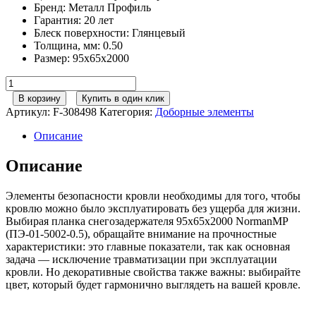
Бренд
:
Металл Профиль
Гарантия
:
20 лет
Блеск поверхности
:
Глянцевый
Толщина, мм
:
0.50
Размер
:
95х65х2000
Количество
товара
В корзину
Купить в один клик
Металл
Артикул:
F-308498
Категория:
Доборные элементы
Профиль
Планка
Описание
снегозадержателя
95х65х2000
Описание
NormanMP
(ПЭ-01-
Элементы безопасности кровли необходимы для того, чтобы
5002-
кровлю можно было эксплуатировать без ущерба для жизни.
0.5)
Выбирая планка снегозадержателя 95х65х2000 NormanMP
(ПЭ-01-5002-0.5), обращайте внимание на прочностные
характеристики: это главные показатели, так как основная
задача — исключение травматизации при эксплуатации
кровли. Но декоративные свойства также важны: выбирайте
цвет, который будет гармонично выглядеть на вашей кровле.