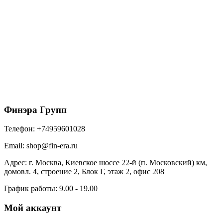
Металл Профиль Планка конька плоского
простая 115х115х2000 (ПЭ-01-1015-0.45)
525
₽
/шт
В корзину
Финэра Групп
Телефон:
+74959601028
Email:
shop@fin-era.ru
Адрес:
г. Москва, Киевское шоссе 22-й (п. Московский) км,
домовл. 4, строение 2, Блок Г, этаж 2, офис 208
График работы:
9.00 - 19.00
Мой аккаунт