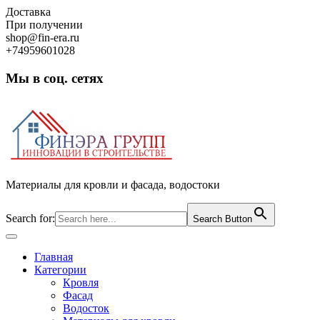
Skip
Доставка
to
При получении
content
shop@fin-era.ru
+74959601028
Мы в соц. сетях
Facebook
Twitter
Google
Instagram
Материалы для кровли и фасада, водостоки
Search for:
Search Button
Open
Button
Главная
Категории
Кровля
Фасад
Водосток