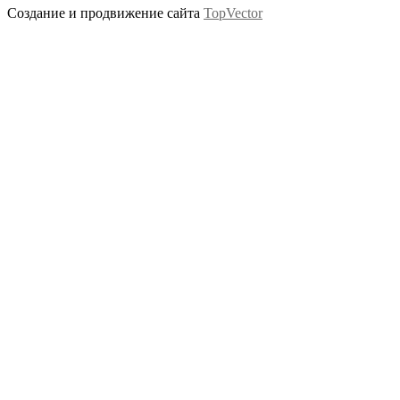
Создание и продвижение сайта
TopVector
Scroll
Up