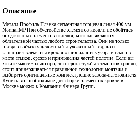
сегментная
торцевая
Описание
левая
400
Металл Профиль Планка сегментная торцевая левая 400 мм
мм
NormanMP При обустройстве элементов кровли не обойтись
NormanMP
без доборных элементов отделки, которые являются
(ПЭ-01-
обязательной частью любого строительства. Они не только
8017-
придают объекту целостный и ухоженный вид, но и
0.5)
защищают элементы кровли от попадания мусора и влаги в
места стыков, срезов и примыкания частей полотна. Если вы
хотите максимально продлить срок службы элементов кровли,
стоит придерживаться правильной технологии монтажа и
выбирать оригинальные комплектующие завода-изготовителя.
Купить всё необходимое для сборки элементов кровли в
Москве можно в Компании Финэра Групп.