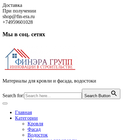
Skip
Доставка
to
При получении
content
shop@fin-era.ru
+74959601028
Мы в соц. сетях
Facebook
Twitter
Google
Instagram
Материалы для кровли и фасада, водостоки
Search for:
Search Button
Open
Button
Главная
Категории
Кровля
Фасад
Водосток