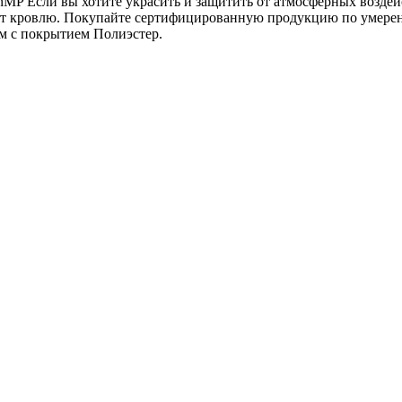
MP Если вы хотите украсить и защитить от атмосферных воздей
т кровлю. Покупайте сертифицированную продукцию по умеренн
мм с покрытием Полиэстер.
 115х115х2000 (ПЭ-01-2004-0.45)