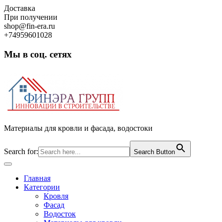
Skip
Доставка
to
При получении
content
shop@fin-era.ru
+74959601028
Мы в соц. сетях
Facebook
Twitter
Google
Instagram
Материалы для кровли и фасада, водостоки
Search for:
Search Button
Open
Button
Главная
Категории
Кровля
Фасад
Водосток