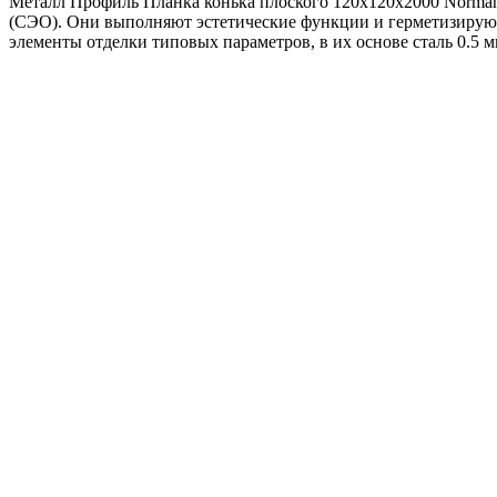
Металл Профиль Планка конька плоского 120х120х2000 Norman
(ПЭ-01-
(СЭО). Они выполняют эстетические функции и герметизирую
6018-
элементы отделки типовых параметров, в их основе сталь 0.5 
0.5)
Металл Профиль Планка конька плоского простая
525
₽
/шт
В корзину