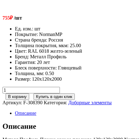
755
₽
/шт
Ед. изм.
:
шт
Покрытие
:
NormanMP
Страна бренда
:
Россия
Толщина покрытия, мкм
:
25.00
Цвет
:
RAL 6018 желто-зеленый
Бренд
:
Металл Профиль
Гарантия
:
20 лет
Блеск поверхности
:
Глянцевый
Толщина, мм
:
0.50
Размер
:
120х120х2000
Количество
товара
В корзину
Купить в один клик
Металл
Артикул:
F-308390
Категория:
Доборные элементы
Профиль
Планка
Описание
конька
плоского
Описание
120х120х2000
NormanMP