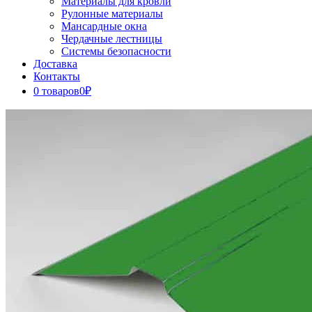
Материалы для кровли
Рулонные материалы
Мансардные окна
Чердачные лестницы
Системы безопасности
Доставка
Контакты
0 товаров
0₽
Close
Button