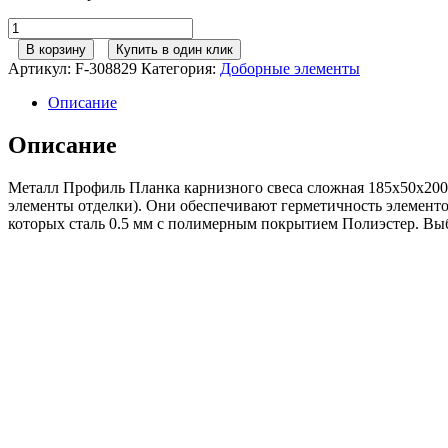
Количество
товара
В корзину
Купить в один клик
Металл
Артикул:
F-308829
Категория:
Доборные элементы
Профиль
Планка
Описание
карнизного
свеса
Описание
сложная
185х50х2000
Металл Профиль Планка карнизного свеса сложная 185х50х200
NormanMP
элементы отделки). Они обеспечивают герметичность элемент
(ПЭ-01-
которых сталь 0.5 мм с полимерным покрытием Полиэстер. Вы
6005-
0.5)