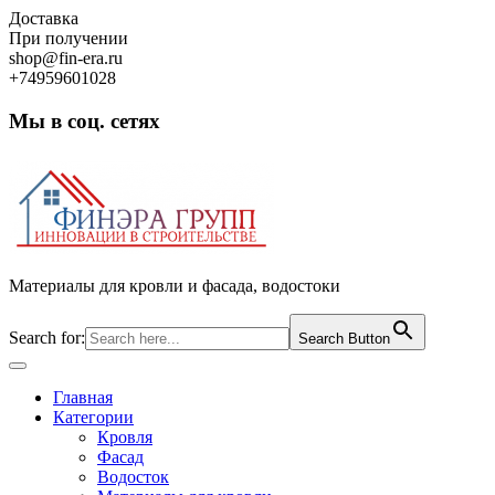
Skip
Доставка
to
При получении
content
shop@fin-era.ru
+74959601028
Мы в соц. сетях
Facebook
Twitter
Google
Instagram
Материалы для кровли и фасада, водостоки
Search for:
Search Button
Open
Button
Главная
Категории
Кровля
Фасад
Водосток