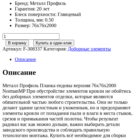
Бренд
:
Металл Профиль
Гарантия
:
20 лет
Блеск поверхности
:
Глянцевый
Толщина, мм
:
0.50
Размер
:
76х76х2000
Количество
товара
В корзину
Купить в один клик
Металл
Артикул:
F-308337
Категория:
Доборные элементы
Профиль
Планка
Описание
ендовы
верхняя
Описание
76х76х2000
NormanMP
Металл Профиль Планка ендовы верхняя 76х76х2000
(ПЭ-01-
NormanMP При обустройстве элементов кровли не обойтись
6005-
без доборных элементов отделки, которые являются
0.5)
обязательной частью любого строительства. Они не только
делают здание целостным и ухоженным, но и предохраняют
элементы кровли от попадания пыли и влаги в места стыков,
срезов и примыкания частей полотна. Чтобы результат
радовал вас как можно дольше, важно выбирать детали
заводского производства и соблюдать правильную
технологию монтажа. Купить всё необходимое для сборки