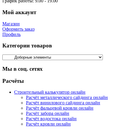
График работы:
9.00 - 19.00
Мой аккаунт
Магазин
Оформить заказ
Профиль
Категории товаров
Мы в соц. сетях
Facebook
Twitter
Google
Instagram
Расчёты
Строительный калькулятор онлайн
Расчёт металлического сайдинга онлайн
Расчёт винилового сайдинга онлайн
Расчёт фальцевой кровли онлайн
Расчёт забора онлайн
Расчёт водостока онлайн
Расчёт кровли онлайн