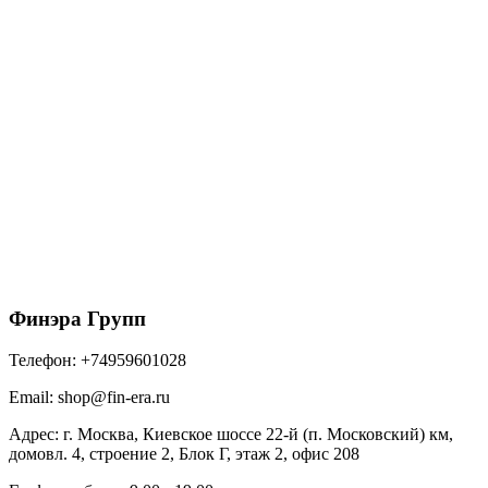
Металл Профиль Планка конька плоского
простая 145х145х2000 (ПЭ-01-1015-0.45)
600
₽
/шт
В корзину
Финэра Групп
Телефон:
+74959601028
Email:
shop@fin-era.ru
Адрес:
г. Москва, Киевское шоссе 22-й (п. Московский) км,
домовл. 4, строение 2, Блок Г, этаж 2, офис 208