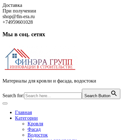
Skip
Доставка
to
При получении
content
shop@fin-era.ru
+74959601028
Мы в соц. сетях
Facebook
Twitter
Google
Instagram
Материалы для кровли и фасада, водостоки
Search for:
Search Button
Open
Button
Главная
Категории
Кровля
Фасад
Водосток