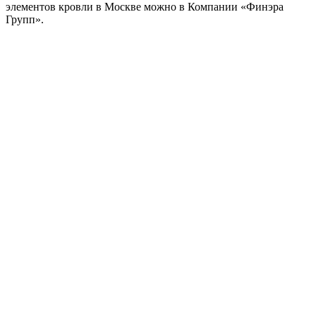
элементов кровли в Москве можно в Компании «Финэра
Групп».
Металл Профиль Планка конька плоского
простая 115х115х2000 (ПЭ-01-2004-0.45)
525
₽
/шт
В корзину