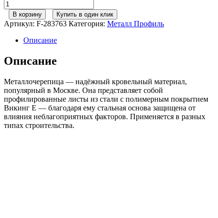
Количество
товара
В корзину
Купить в один клик
Металл
Артикул:
F-283763
Категория:
Металл Профиль
Профиль
М/
Описание
черепица
Монтерроса-
Описание
X
VikingMP
Металлочерепица — надёжный кровельный материал,
E
популярный в Москве. Она представляет собой
RAL7024
профилированные листы из стали c полимерным покрытием
серый
Викинг Е — благодаря ему стальная основа защищена от
графит
влияния неблагоприятных факторов. Применяется в разных
0,50сталь
типах строительства.