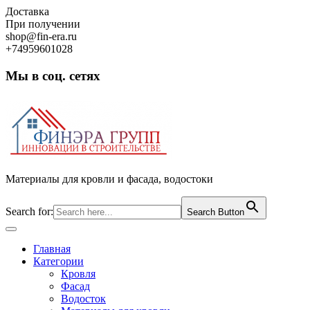
Skip
Доставка
to
При получении
content
shop@fin-era.ru
+74959601028
Мы в соц. сетях
Facebook
Twitter
Google
Instagram
Материалы для кровли и фасада, водостоки
Search for:
Search Button
Open
Button
Главная
Категории
Кровля
Фасад
Водосток